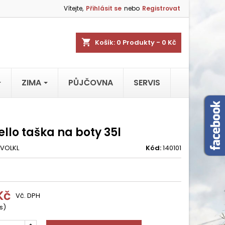
Vítejte,
Přihlásit se
nebo
Registrovat
shopping_cart
Košík:
0
Produkty - 0 Kč
ZIMA
PŮJČOVNA
SERVIS
llo taška na boty 35l
VOLKL
Kód:
140101
Kč
Vč. DPH
s)