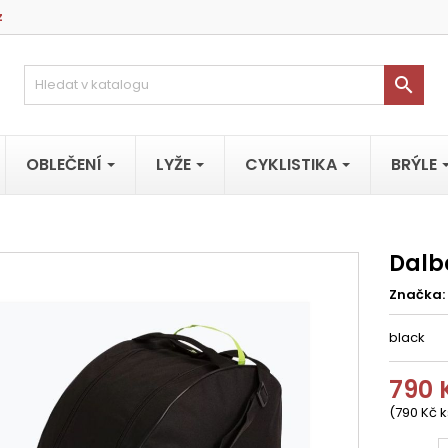
z

OBLEČENÍ
LYŽE
CYKLISTIKA
BRÝLE
Dalbe
Značka:
black
790 
(790 Kč k