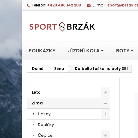
Telefon:
+420 486 142 200
E-mail:
sport@brzak.c
POUKÁZKY
JÍZDNÍ KOLA
BOTY
Domů
Zima
Dalbello taška na boty 35l
Léto
Zima
Helmy
Doplňky
Čepice