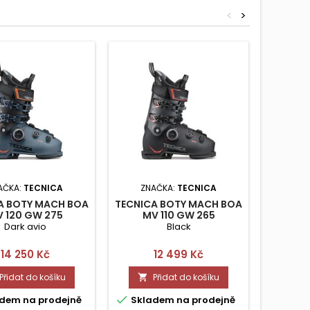
<
>
AČKA:
TECNICA
ZNAČKA:
TECNICA
Z
A BOTY MACH BOA
TECNICA BOTY MACH BOA
POC C
 120 GW 275
MV 110 GW 265
CLASS
Dark avio
Black
Cena
Cena
14 250 Kč
12 499 Kč
Přidat do košíku
Přidat do košíku




dem na prodejně
Skladem na prodejně
Skla