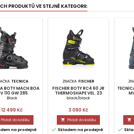
ÍCH PRODUKTŮ VE STEJNÉ KATEGORII:
NAČKA:
TECNICA
ZNAČKA:
FISCHER
ZN
CA BOTY MACH BOA
FISCHER BOTY RC4 60 JR
TECNIC
V 110 GW 285
THERMOSHAPE VEL. 23
MV
Black
black/black
Cena
Cena
12 499 Kč
3 090 Kč
Přidat do košíku
Přidat do košíku




adem na prodejně
Skladem na prodejně
Skla