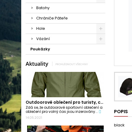
Batohy
Chrániče Páteře
Hole
Vázání
Poukázky
Aktuality
PROHLÉDNOUT VŠECHNY
Outdoorové oblečení pro turisty, cyklisty a...
Zdá se, že outdoorové sportovní oblečení a
POPIS
oblečení pro volný čas jsou inzerovány...
14.05.2021
black