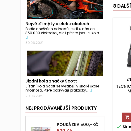
8 DALŠ
Největší mýty o elektrokolech
Podle dnešních odhadů jezdí u nás asi
350.000 elektrokol, ale i přesto jsou e-kola...
30.06.2021
Z
Jízdní kola značky Scott
TECNI
Jízdní kola Scott se vyrábějí v široké škále
možností, které pokrývají prakticky...
M
20.06.2021
NEJPRODÁVANĚJŠÍ PRODUKTY

POUKÁZKA 500,-KČ

Skl
Cena
500 Kč