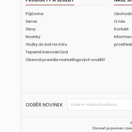
Půjčovna
Obchodn
Servis
O nás
Slevy
Kontakt
Novinky
Informac
Vložky do bot na míru
prostřed
Tepelné tvarování bot
Obecná pravidla marketingových soutěží
ODBĚR NOVINEK
Zároveň je povinen zaev