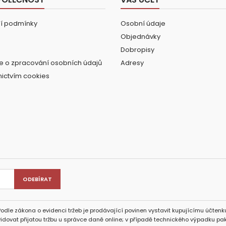
í podmínky
Osobní údaje
Objednávky
Dobropisy
e o zpracování osobních údajů
Adresy
nictvím cookies
Podle zákona o evidenci tržeb je prodávající povinen vystavit kupujícímu účtenku
idovat přijatou tržbu u správce daně online; v případě technického výpadku pak