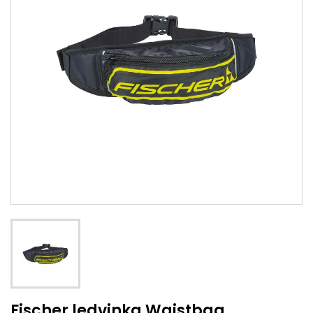
Fischer ledvinka Waistbag