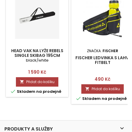
HEAD VAK NA LYŽE REBELS
ZNAČKA:
FISCHER
SINGLE SKIBAG 195CM
FISCHER LEDVINKA S LAHVÍ
black/white
FITBELT
Cena
1 590 Kč
Cena
490 Kč
Přidat do košíku

Přidat do košíku


Skladem na prodejně

Skladem na prodejně

PRODUKTY A SLUŽBY