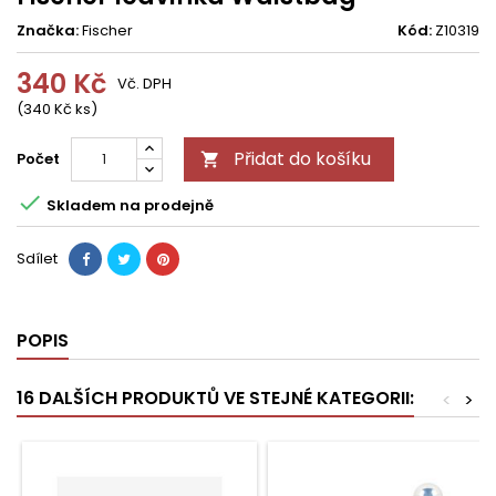
Značka:
Fischer
Kód:
Z10319
340 Kč
Vč. DPH
(340 Kč ks)
Přidat do košíku
Počet


Skladem na prodejně
Sdílet
POPIS
16 DALŠÍCH PRODUKTŮ VE STEJNÉ KATEGORII:
<
>