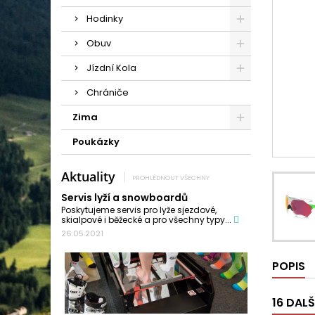
Hodinky
Obuv
Jízdní Kola
Chrániče
Zima
Poukázky
Aktuality
PROHLÉDNOUT VŠECHNY
Servis lyží a snowboardů
Poskytujeme servis pro lyže sjezdové,
skialpové i běžecké a pro všechny typy...
26.05.2021
POPIS
16 DAL