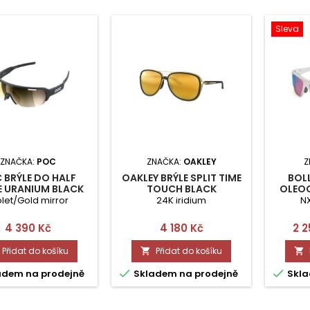
Sleva
ZNAČKA:
POC
ZNAČKA:
OAKLEY
Z
 BRÝLE DO HALF
OAKLEY BRÝLE SPLIT TIME
BOLL
E URANIUM BLACK
TOUCH BLACK
OLEOG
SHI
olet/Gold mirror
24K iridium
NX
Cena
Cena
Ce
4 390 Kč
4 180 Kč
2 2
Přidat do košíku
Přidat do košíku




adem na prodejně
Skladem na prodejně
Skla