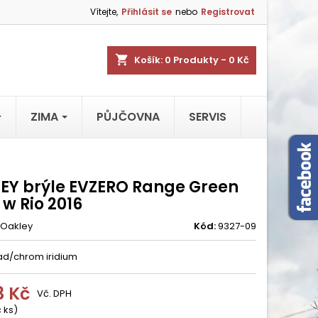
Vítejte,
Přihlásit se
nebo
Registrovat
shopping_cart
Košík:
0
Produkty - 0 Kč
ZIMA
PŮJČOVNA
SERVIS
EY brýle EVZERO Range Green
w Rio 2016
Oakley
Kód:
9327-09
ad/chrom iridium
3 Kč
Vč. DPH
 ks)