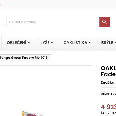
z

OBLEČENÍ
LYŽE
CYKLISTIKA
BRÝLE
Range Green Fade w Rio 2016
OAKL
Fade 
Značka:
prizm ro
4 92
(4 923 Kč