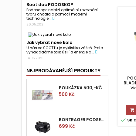
Boot doc PODOSKOP
Podoscope nabízí optimální rozeznání
tvaru chodidla pomocí moderní
technologie...
26.05.2021
Jak vybrat nové kolo
U nás ve SCOTTu je cyklistika vášeň. Proto
vynakládáme tolik úsilí a energie a...
14.05.2021
NEJPRODÁVANĚJŠÍ PRODUKTY
POC
BLAD
POUKÁZKA 500,-KČ
Vi
Cena
500 Kč

BONTRAGER PODSEDLOVÁ BRAŠNIČKA PRO QUICK S

Skl
Cena
699 Kč