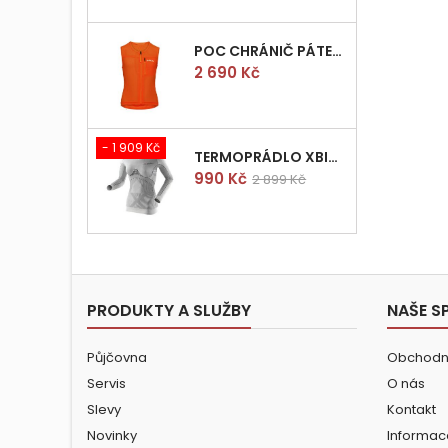
POC CHRÁNIČ PÁTEŘE POCITO VPD AIR VEST VEL.M
Cena
2 690 Kč
- 1 909 Kč
TERMOPRÁDLO XBIONIC RADIACTOR WOMAN SHIRT LONGS L/XL
Cena
Běžná
990 Kč
2 899 Kč
cena
PRODUKTY A SLUŽBY
NAŠE S
Půjčovna
Obchodn
Servis
O nás
Slevy
Kontakt
Novinky
Informac