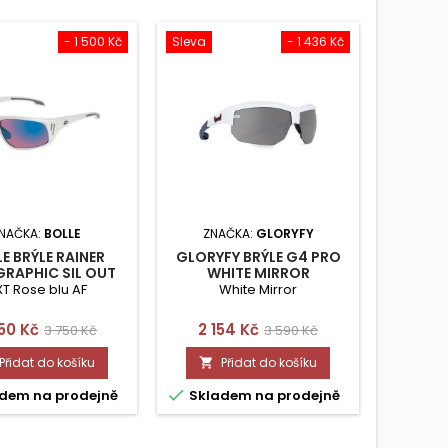
- 1 500 Kč
Sleva
- 1 436 Kč
NAČKA:
BOLLE
ZNAČKA:
GLORYFY
ZN
E BRÝLE RAINER
GLORYFY BRÝLE G4 PRO
OAKL
RAPHIC SIL OUT
WHITE MIRROR
JACKE
NY BLK INSIDE
T Rose blu AF
White Mirror
na
Běžná
Cena
Běžná
50 Kč
2 154 Kč
3 750 Kč
3 590 Kč
cena
cena
Přidat do košíku
Přidat do košíku




dem na prodejně
Skladem na prodejně
Skla