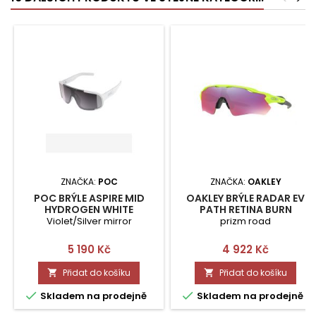
ZNAČKA:
POC
ZNAČKA:
OAKLEY
POC BRÝLE ASPIRE MID
OAKLEY BRÝLE RADAR EV
HYDROGEN WHITE
PATH RETINA BURN
Violet/Silver mirror
prizm road
Cena
Cena
5 190 Kč
4 922 Kč
Přidat do košíku
Přidat do košíku




Skladem na prodejně
Skladem na prodejně