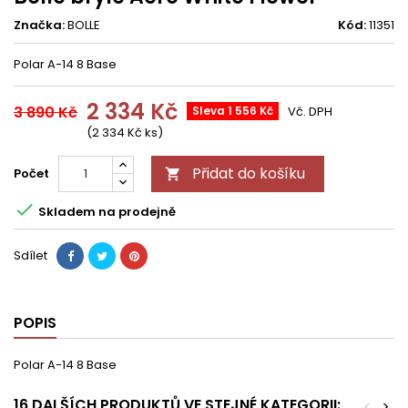
Značka:
BOLLE
Kód:
11351
Polar A-14 8 Base
2 334 Kč
3 890 Kč
Sleva 1 556 Kč
Vč. DPH
(2 334 Kč ks)
Přidat do košíku
Počet


Skladem na prodejně
Sdílet
POPIS
Polar A-14 8 Base
16 DALŠÍCH PRODUKTŮ VE STEJNÉ KATEGORII:
<
>