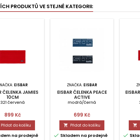
ŠÍCH PRODUKTŮ VE STEJNÉ KATEGORII:
NAČKA:
EISBAR
ZNAČKA:
EISBAR
Z
R ČELENKA JAMIES
EISBAR ČELENKA PEACE
EISBA
10CM
ACTIVE
321 červená
modrá/černá
Cena
Cena
899 Kč
699 Kč
Přidat do košíku
Přidat do košíku




adem na prodejně
Skladem na prodejně
Skla