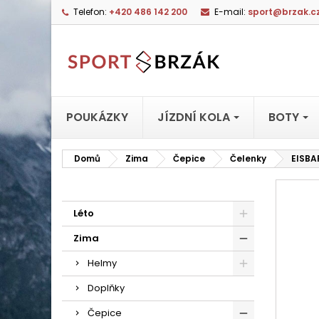
Telefon:
+420 486 142 200
E-mail:
sport@brzak.c
POUKÁZKY
JÍZDNÍ KOLA
BOTY
Domů
Zima
Čepice
Čelenky
EISBA
Léto
Zima
Helmy
Doplňky
Čepice