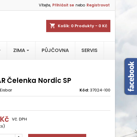
Vítejte,
Přihlásit se
nebo
Registrovat
shopping_cart
Košík:
0
Produkty - 0 Kč
ZIMA
PŮJČOVNA
SERVIS
AR Čelenka Nordic SP
Eisbar
Kód:
37024-100
 Kč
Vč. DPH
ks)