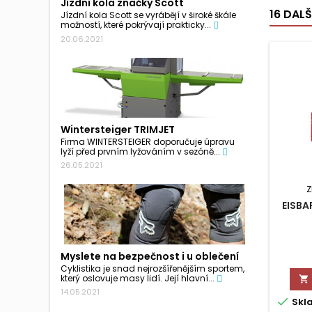
Jízdní kola značky Scott
16 DAL
Jízdní kola Scott se vyrábějí v široké škále
možností, které pokrývají prakticky...
20.06.2021
Wintersteiger TRIMJET
Firma WINTERSTEIGER doporučuje úpravu
lyží před prvním lyžováním v sezóně...
26.05.2021
Z
EISBA
Myslete na bezpečnost i u oblečení
Cyklistika je snad nejrozšířenějším sportem,
který oslovuje masy lidí. Její hlavní...

14.05.2021

Skl