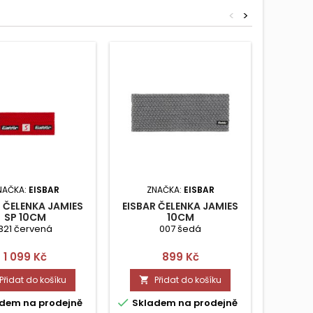
<
>
NAČKA:
EISBAR
ZNAČKA:
EISBAR
ZN
R ČELENKA JAMIES
EISBAR ČELENKA JAMIES
MAL
SP 10CM
10CM
C
321 červená
007 šedá
Cena
Cena
1 099 Kč
899 Kč
Přidat do košíku
Přidat do košíku




dem na prodejně
Skladem na prodejně
Skla