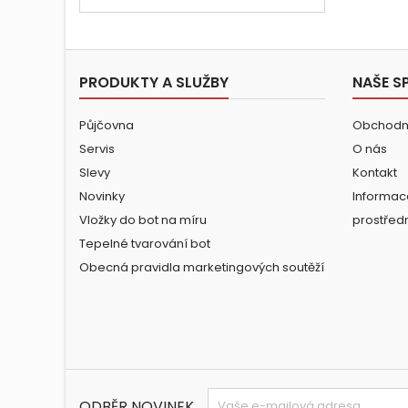
PRODUKTY A SLUŽBY
NAŠE S
Půjčovna
Obchodn
Servis
O nás
Slevy
Kontakt
Novinky
Informac
Vložky do bot na míru
prostřed
Tepelné tvarování bot
Obecná pravidla marketingových soutěží
ODBĚR NOVINEK