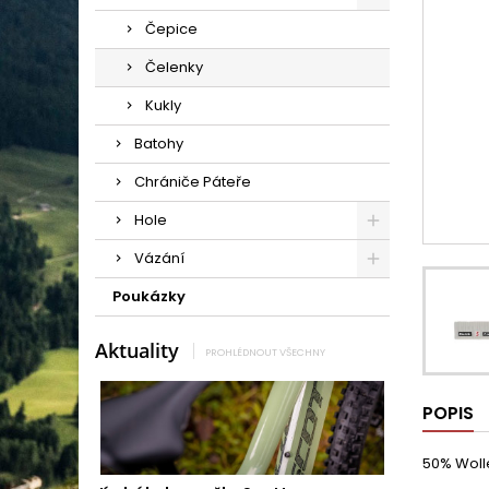
Čepice
Čelenky
Kukly
Batohy
Chrániče Páteře
Hole
Vázání
Poukázky
Aktuality
PROHLÉDNOUT VŠECHNY
POPIS
50% Woll