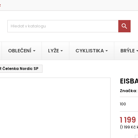
z

OBLEČENÍ
LYŽE
CYKLISTIKA
BRÝLE
R Čelenka Nordic SP
EISB
Značka:
100
1 199
(1 199 Kč 