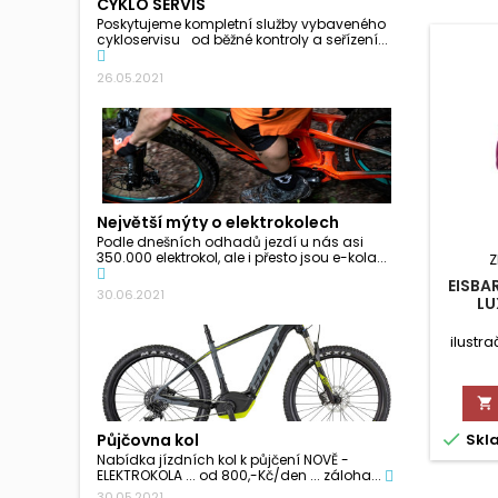
CYKLO SERVIS
Poskytujeme kompletní služby vybaveného
cykloservisu od běžné kontroly a seřízení...
26.05.2021
Největší mýty o elektrokolech
Podle dnešních odhadů jezdí u nás asi
350.000 elektrokol, ale i přesto jsou e-kola...
Z
EISBA
30.06.2021
LU
ilustr


Skl
Půjčovna kol
Nabídka jízdních kol k půjčení NOVĚ -
ELEKTROKOLA ... od 800,-Kč/den ... záloha...
30.05.2021