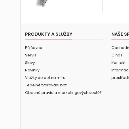
cena
PRODUKTY A SLUŽBY
NAŠE S
Půjčovna
Obchodn
Servis
O nás
Slevy
Kontakt
Novinky
Informac
Vložky do bot na míru
prostřed
Tepelné tvarování bot
Obecná pravidla marketingových soutěží