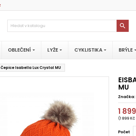
z

OBLEČENÍ
LYŽE
CYKLISTIKA
BRÝLE
 Čepice Isabella Lux Crystal MU
EISBA
MU
Značka:
1 89
(1 899 Kč
Počet