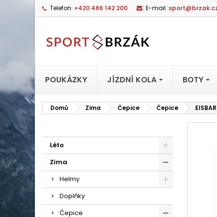
Telefon:
+420 486 142 200
E-mail:
sport@brzak.c
POUKÁZKY
JÍZDNÍ KOLA
BOTY
Domů
Zima
Čepice
Čepice
EISBAR
Léto
Zima
Helmy
Doplňky
Čepice