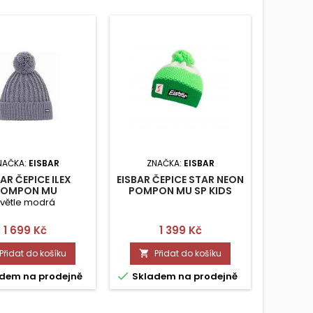
NAČKA:
EISBAR
ZNAČKA:
EISBAR
ZN
AR ČEPICE ILEX
EISBAR ČEPICE STAR NEON
MA
POMPON MU
POMPON MU SP KIDS
HAS
světle modrá
G
Cena
Cena
1 699 Kč
1 399 Kč
Přidat do košíku
Přidat do košíku




dem na prodejně
Skladem na prodejně
Skla