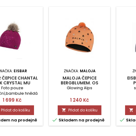
NAČKA:
EISBAR
ZNAČKA:
MALOJA
Z
R ČEPICE CHANTAL
MALOJA ČEPICE
EISB
X CRYSTAL MU
BERGBLUMEM. OS
Foto pouze
Glowing Alps
ační,bambule hnědá
kožešina
Cena
Cena
1 699 Kč
1 240 Kč
Přidat do košíku
Přidat do košíku




adem na prodejně
Skladem na prodejně
Skla