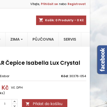
Vítejte,
Přihlásit se
nebo
Registrovat
shopping_cart
Košík:
0
Produkty - 0 Kč
ZIMA
PŮJČOVNA
SERVIS
R Čepice Isabella Lux Crystal
Eisbar
Kód:
30376-054
9 Kč
Vč. DPH
 ks)
Přidat do košíku
