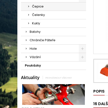
Čepice
Čelenky
Kukly
Batohy
Chrániče Páteře
Hole
Vázání
Poukázky
Aktuality
PROHLÉDNOUT VŠECHNY
POPIS
16 DAL