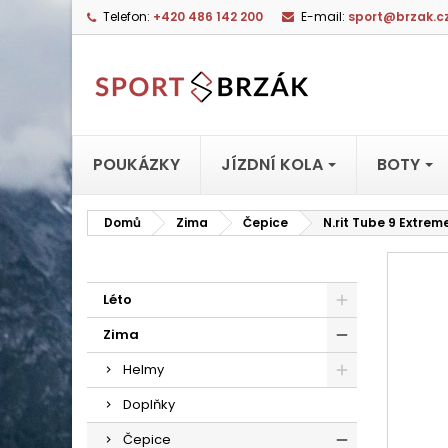
Telefon:
+420 486 142 200
E-mail:
sport@brzak.c
POUKÁZKY
JÍZDNÍ KOLA
BOTY
Domů
Zima
Čepice
N.rit Tube 9 Extreme
Léto
Zima
Helmy
Doplňky
Čepice