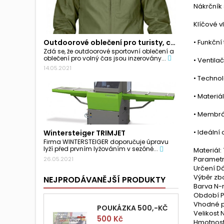
Nákrčník
Klíčové vl
Outdoorové oblečení pro turisty, cyklisty a...
• Funkční
Zdá se, že outdoorové sportovní oblečení a
oblečení pro volný čas jsou inzerovány...
• Ventila
14.05.2021
• Techno
• Materiá
• Membrá
• Ideální
Wintersteiger TRIMJET
Firma WINTERSTEIGER doporučuje úpravu
lyží před prvním lyžováním v sezóně...
Materiál:
Paramet
26.05.2021
Určení D
Výběr zb
NEJPRODÁVANĚJŠÍ PRODUKTY
Barva N-r
Období P
Vhodné pr
POUKÁZKA 500,-KČ
Velikost N
Cena
500 Kč
Hmotnost