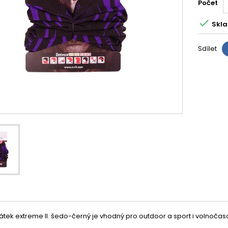
Počet

Skla
Sdílet
átek extreme II. šedo-černý je vhodný pro outdoor a sport i volnočaso