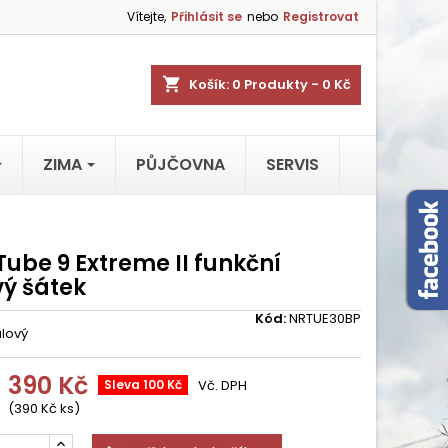
Vítejte,
Přihlásit se
nebo
Registrovat
shopping_cart
Košík:
0
Produkty - 0 Kč
ZIMA
PŮJČOVNA
SERVIS
 Tube 9 Extreme II funkční
vý šátek
Kód:
NRTUE30BP
alový
390 Kč
Sleva 100 Kč
Vč. DPH
(390 Kč ks)