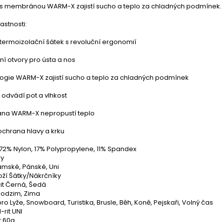
 s membránou WARM-X zajistí sucho a teplo za chladných podmínek.
astnosti:
 termoizolační šátek s revoluční ergonomií
ční otvory pro ústa a nos
logie WARM-X zajistí sucho a teplo za chladných podmínek
l odvádí pot a vlhkost
na WARM-X nepropustí teplo
 ochrana hlavy a krku
 72% Nylon, 17% Polypropylene, 11% Spandex
ry
ámské, Pánské, Uni
oží Šátky/Nákrčníky
it Černá, Šedá
odzim, Zima
o Lyže, Snowboard, Turistika, Brusle, Běh, Koně, Pejskaři, Volný čas
-rit UNI
 60g