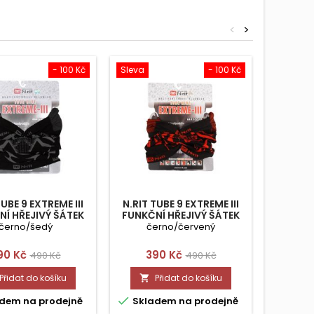
<
>
- 100 Kč
Sleva
- 100 Kč
Sleva
TUBE 9 EXTREME III
N.RIT TUBE 9 EXTREME III
N.RIT 
Í HŘEJIVÝ ŠÁTEK
FUNKČNÍ HŘEJIVÝ ŠÁTEK
FUNKČN
černo/šedý
černo/červený
če
ena
Běžná
Cena
Běžná
C
90 Kč
390 Kč
39
490 Kč
490 Kč
cena
cena
Přidat do košíku
Přidat do košíku




dem na prodejně
Skladem na prodejně
Skla