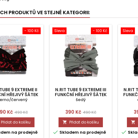
ÍCH PRODUKTŮ VE STEJNÉ KATEGORII:
- 100 Kč
Sleva
- 100 Kč
Sleva
 TUBE 9 EXTREME II
N.RIT TUBE 9 EXTREME III
N.RIT 
NÍ HŘEJIVÝ ŠÁTEK
FUNKČNÍ HŘEJIVÝ ŠÁTEK
FUNKČN
erno/červený
šedý
ena
Běžná
Cena
Běžná
C
90 Kč
390 Kč
3
490 Kč
490 Kč
cena
cena
Přidat do košíku
Přidat do košíku




adem na prodejně
Skladem na prodejně
Skla