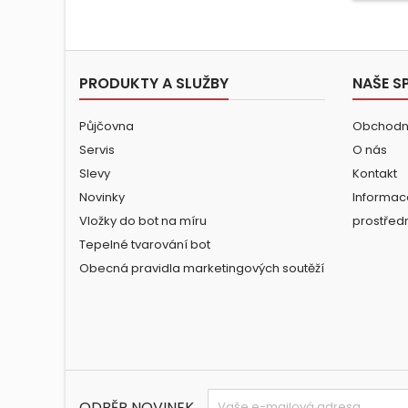
PRODUKTY A SLUŽBY
NAŠE S
Půjčovna
Obchodn
Servis
O nás
Slevy
Kontakt
Novinky
Informac
Vložky do bot na míru
prostřed
Tepelné tvarování bot
Obecná pravidla marketingových soutěží
ODBĚR NOVINEK