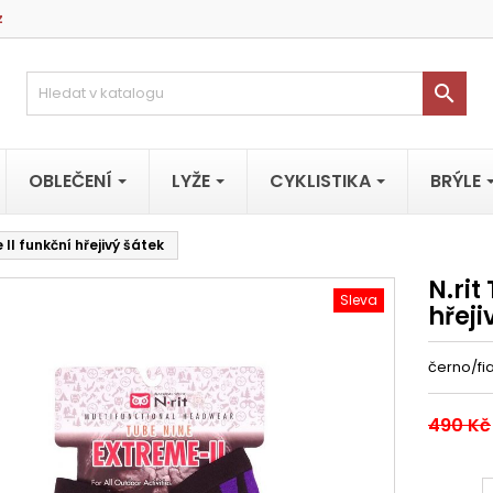
z

OBLEČENÍ
LYŽE
CYKLISTIKA
BRÝLE
 II funkční hřejivý šátek
N.rit
Sleva
hřeji
černo/fi
490 Kč