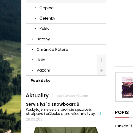
Čepice
Čelenky
Kukly
Batohy
Chrániče Páteře
Hole
Vázání
Poukázky
Aktuality
PROHLÉDNOUT VŠECHNY
Servis lyží a snowboardů
Poskytujeme servis pro lyže sjezdové,
POPIS
skialpové i běžecké a pro všechny typy...
26.05.2021
Funkční š