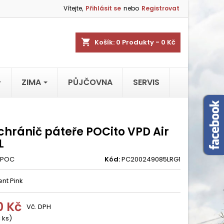
Vítejte,
Přihlásit se
nebo
Registrovat
shopping_cart
Košík:
0
Produkty - 0 Kč
ZIMA
PŮJČOVNA
SERVIS
chránič páteře POCito VPD Air
L
POC
Kód:
PC200249085LRG1
ent Pink
0 Kč
Vč. DPH
 ks)