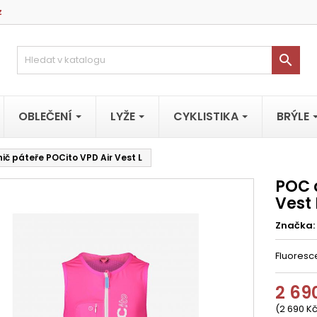
z

OBLEČENÍ
LYŽE
CYKLISTIKA
BRÝLE
ič páteře POCito VPD Air Vest L
POC 
Vest 
Značka:
Fluoresc
2 69
(2 690 Kč