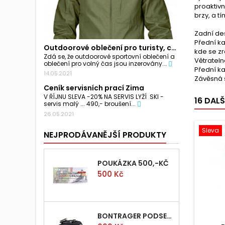
proaktivn
brzy, a tí
Zadní des
Přední ka
Outdoorové oblečení pro turisty, cyklisty a...
kde se z
Zdá se, že outdoorové sportovní oblečení a
Větrateln
oblečení pro volný čas jsou inzerovány...
Přední k
14.05.2021
Závěsná
Ceník servisních prací Zima
V ŘÍJNU SLEVA -20% NA SERVIS LYŽÍ SKI -
16 DAL
servis malý ... 490,- broušení...
26.05.2021
Sleva
NEJPRODÁVANĚJŠÍ PRODUKTY
POUKÁZKA 500,-KČ
Cena
500 Kč
BONTRAGER PODSEDLOVÁ BRAŠNIČKA PRO QUICK S