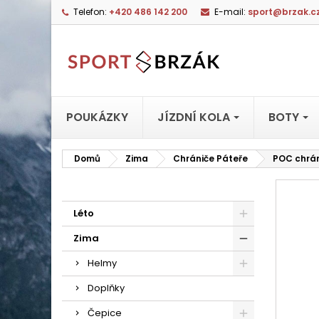
Telefon:
+420 486 142 200
E-mail:
sport@brzak.c
POUKÁZKY
JÍZDNÍ KOLA
BOTY
Domů
Zima
Chrániče Páteře
POC chrán
Léto
Zima
Helmy
Doplňky
Čepice