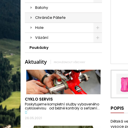
Batohy
Chrániče Páteře
Hole
Vázání
Poukázky
Aktuality
PROHLÉDNOUT VŠECHNY
CYKLO SERVIS
Poskytujeme kompletní služby vybaveného
POPIS
cykloservisu od běžné kontroly a seřízení...
26.05.2021
Dětská ve
vysoce pr