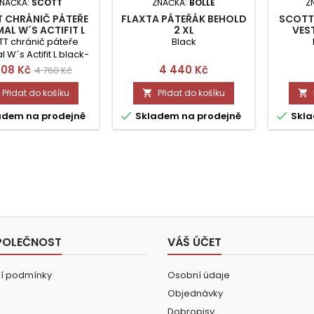
NAČKA:
SCOTT
ZNAČKA:
BOLLE
Z
 CHRÁNIČ PÁTEŘE
FLAXTA PÁTEŘÁK BEHOLD
SCOTT
AL W´S ACTIFIT L
2 XL
VES
T chránič páteře
Black
 W´s Actifit L black-
sang purple
na
Běžná
Cena
808 Kč
4 440 Kč
4 760 Kč
cena
Přidat do košíku
Přidat do košíku




adem na prodejně
Skladem na prodejně
Skla
POLEČNOST
VÁŠ ÚČET
í podmínky
Osobní údaje
Objednávky
Dobropisy