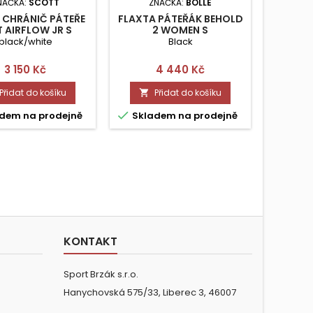
NAČKA:
SCOTT
ZNAČKA:
BOLLE
Z
 CHRÁNIČ PÁTEŘE
FLAXTA PÁTEŘÁK BEHOLD
POC CH
T AIRFLOW JR S
2 WOMEN S
´S VPD
black/white
Black
Ur
Cena
Cena
3 150 Kč
4 440 Kč
Přidat do košíku
Přidat do košíku




dem na prodejně
Skladem na prodejně
Skla
KONTAKT
Sport Brzák s.r.o.
Hanychovská 575/33, Liberec 3, 46007