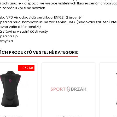
í ochranu: je k dispozici ve vysoce viditelných fluorescenčních barvách,
m zabránili kolizi na svazích.
ka VPD Air odpovídá certifikaci EN1621: 2 úrovně 1
psa na hrudi kompatibilní se zařízením TRAX (Sledovací zařízení, kte
rovna vaše dítě nachází)
á síťovina v zadní části vesty
apsa na zip
 smyčka
ŠÍCH PRODUKTŮ VE STEJNÉ KATEGORII:
- 952 Kč