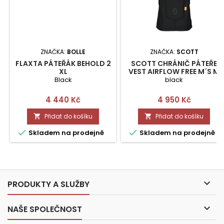
ZNAČKA:
BOLLE
ZNAČKA:
SCOTT
FLAXTA PÁTEŘÁK BEHOLD 2
SCOTT CHRÁNIČ PÁTEŘE
XL
VEST AIRFLOW FREE M´S M
Black
black
Cena
Cena
4 440 Kč
4 950 Kč
Přidat do košíku
Přidat do košíku




Skladem na prodejně
Skladem na prodejně

PRODUKTY A SLUŽBY

NAŠE SPOLEČNOST