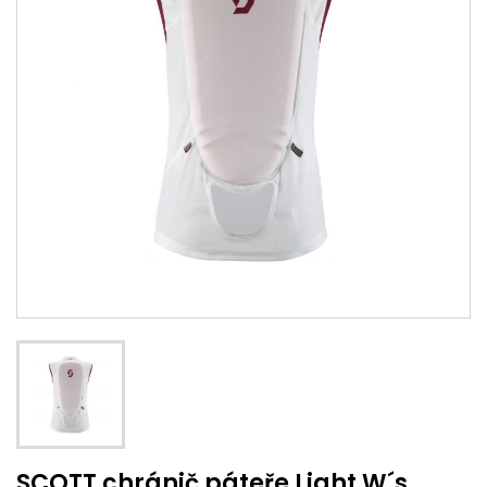
SCOTT chránič páteře Light W´s