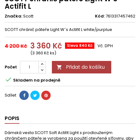
Actifit L
Značka:
Scott
Kód:
7613317457462
SCOTT chránič páteře Light W´s Actifit L white/purplue
3 360 Kč
4 200 Kč
Sleva 840 Kč
Vč. DPH
(3 360 Kč ks)
Přidat do košíku
Počet


Skladem na prodejně
Sdílet
POPIS
Dámská vesta SCOTT Soft Actifit Light s prodlouženým
chráničem páteře je vyrobena za použití otevřené síťoviny, aby