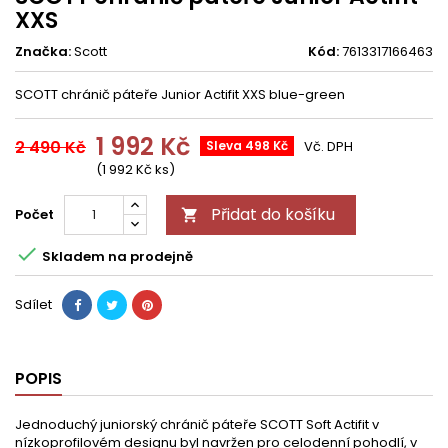
XXS
Značka:
Scott
Kód:
7613317166463
SCOTT chránič páteře Junior Actifit XXS blue-green
1 992 Kč
2 490 Kč
Sleva 498 Kč
Vč. DPH
(1 992 Kč ks)
Přidat do košíku
Počet


Skladem na prodejně
Sdílet
POPIS
Jednoduchý juniorský chránič páteře SCOTT Soft Actifit v
nízkoprofilovém designu byl navržen pro celodenní pohodlí, v