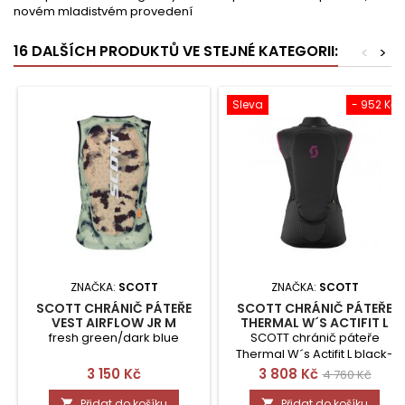
novém mladistvém provedení
16 DALŠÍCH PRODUKTŮ VE STEJNÉ KATEGORII:
<
>
Sleva
- 952 Kč
ZNAČKA:
SCOTT
ZNAČKA:
SCOTT
SCOTT CHRÁNIČ PÁTEŘE
SCOTT CHRÁNIČ PÁTEŘE
VEST AIRFLOW JR M
THERMAL W´S ACTIFIT L
fresh green/dark blue
SCOTT chránič páteře
Thermal W´s Actifit L black-
sang purple
Cena
Cena
Běžná
3 150 Kč
3 808 Kč
4 760 Kč
cena
Přidat do košíku
Přidat do košíku

