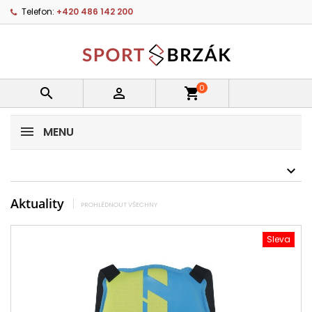
Telefon:
+420 486 142 200
0


shopping_cart
MENU
Aktuality
PROHLÉDNOUT VŠECHNY
Sleva