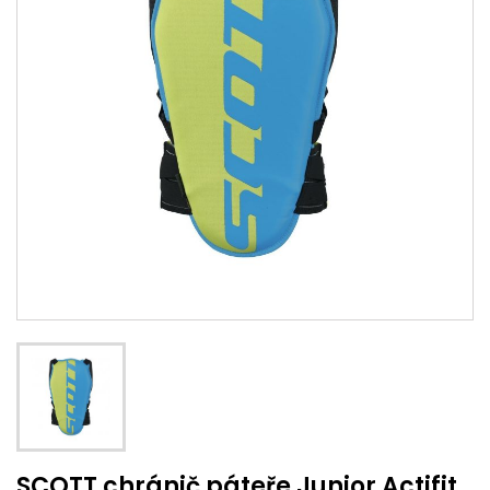
SCOTT chránič páteře Junior Actifit