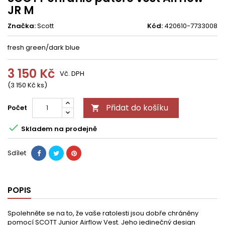
JR M
Značka:
Scott
Kód:
420610-7733008
fresh green/dark blue
3 150 Kč
Vč. DPH
(3 150 Kč ks)
Přidat do košíku
Počet


Skladem na prodejně
Sdílet
POPIS
Spolehněte se na to, že vaše ratolesti jsou dobře chráněny
pomocí SCOTT Junior Airflow Vest. Jeho jedinečný design