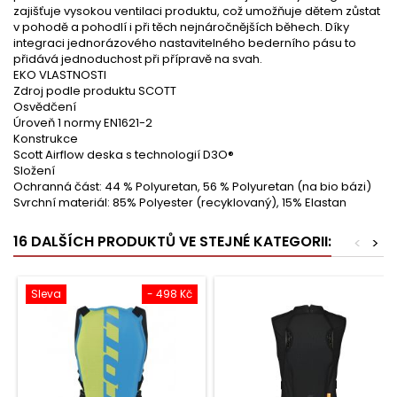
zajišťuje vysokou ventilaci produktu, což umožňuje dětem zůstat
v pohodě a pohodlí i při těch nejnáročnějších běhech. Díky
integraci jednorázového nastavitelného bederního pásu to
přidává jednoduchost při přípravě na svah.
EKO VLASTNOSTI
Zdroj podle produktu SCOTT
Osvědčení
Úroveň 1 normy EN1621-2
Konstrukce
Scott Airflow deska s technologií D3O®
Složení
Ochranná část: 44 % Polyuretan, 56 % Polyuretan (na bio bázi)
Svrchní materiál: 85% Polyester (recyklovaný), 15% Elastan
16 DALŠÍCH PRODUKTŮ VE STEJNÉ KATEGORII:
<
>
Sleva
- 498 Kč