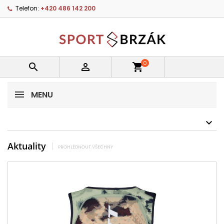
Telefon:
+420 486 142 200
0


shopping_cart
MENU
Aktuality
PROHLÉDNOUT VŠECHNY