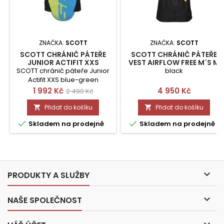
ZNAČKA:
SCOTT
ZNAČKA:
SCOTT
SCOTT CHRÁNIČ PÁTEŘE
SCOTT CHRÁNIČ PÁTEŘE
JUNIOR ACTIFIT XXS
VEST AIRFLOW FREE M´S M
SCOTT chránič páteře Junior
black
Actifit XXS blue-green
Cena
Běžná
Cena
1 992 Kč
4 950 Kč
2 490 Kč
cena
Přidat do košíku
Přidat do košíku




Skladem na prodejně
Skladem na prodejně

PRODUKTY A SLUŽBY

NAŠE SPOLEČNOST