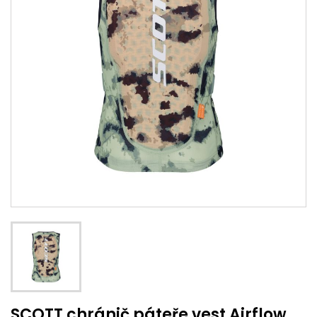
SCOTT chránič páteře vest Airflow