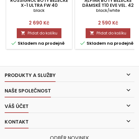
ROSSIGNOL BOTY BĚŽECKÉ
ALPINA BOTY BĚŽECKÉ
X-1 ULTRA FW 40
DÁMSKÉ T10 EVE VEL. 42
black
black/white
Cena
Cena
2 690 Kč
2 590 Kč
Přidat do košíku
Přidat do košíku




Skladem na prodejně
Skladem na prodejně

PRODUKTY A SLUŽBY

NAŠE SPOLEČNOST

VÁŠ ÚČET

KONTAKT
ODBĚR NOVINEK