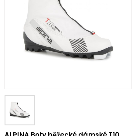
ALPINA Boty běžecké dámské T10