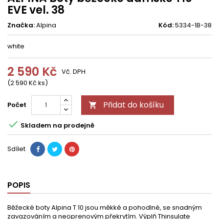
EVE vel. 38
Značka:
Alpina
Kód:
5334-1B-38
white
2 590 Kč
Vč. DPH
(2 590 Kč ks)
Přidat do košíku
Počet


Skladem na prodejně
Sdílet
POPIS
Běžecké boty Alpina T 10 jsou měkké a pohodlné, se snadným
zavazováním a neoprenovým překrytím. Výplň Thinsulate