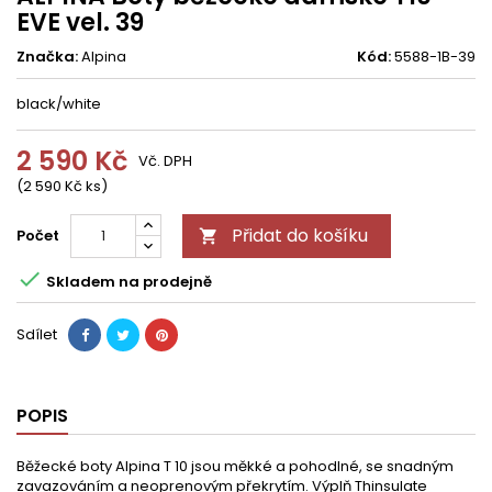
EVE vel. 39
Značka:
Alpina
Kód:
5588-1B-39
black/white
2 590 Kč
Vč. DPH
(2 590 Kč ks)
Přidat do košíku
Počet


Skladem na prodejně
Sdílet
POPIS
Běžecké boty Alpina T 10 jsou měkké a pohodlné, se snadným
zavazováním a neoprenovým překrytím. Výplň Thinsulate