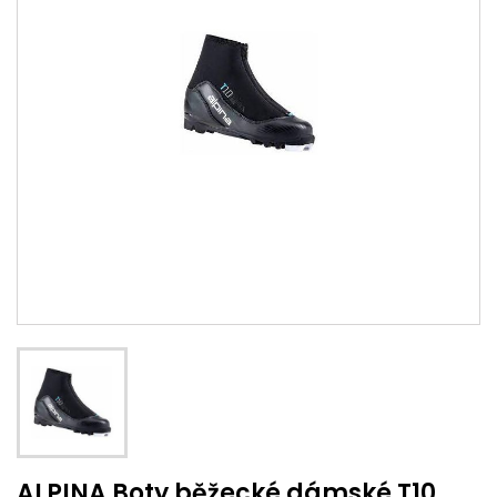
ALPINA Boty běžecké dámské T10