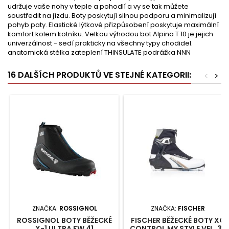
udržuje vaše nohy v teple a pohodlí a vy se tak můžete
soustředit na jízdu. Boty poskytují silnou podporu a minimalizují
pohyb paty. Elastické lýtkové přizpůsobení poskytuje maximální
komfort kolem kotníku. Velkou výhodou bot Alpina T 10 je jejich
univerzálnost - sedí prakticky na všechny typy chodidel.
anatomická stélka zateplení THINSULATE podrážka NNN
16 DALŠÍCH PRODUKTŮ VE STEJNÉ KATEGORII:
<
>
ZNAČKA:
ROSSIGNOL
ZNAČKA:
FISCHER
ROSSIGNOL BOTY BĚŽECKÉ
FISCHER BĚŽECKÉ BOTY XC
X-1 ULTRA FW 41
CONTROL MY STYLE VEL. 39