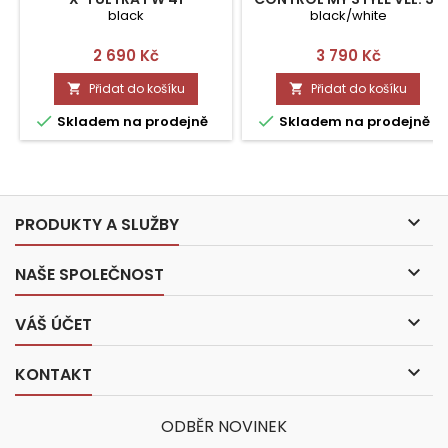
black
black/white
Cena
Cena
2 690 Kč
3 790 Kč
Přidat do košíku
Přidat do košíku




Skladem na prodejně
Skladem na prodejně

PRODUKTY A SLUŽBY

NAŠE SPOLEČNOST

VÁŠ ÚČET

KONTAKT
ODBĚR NOVINEK