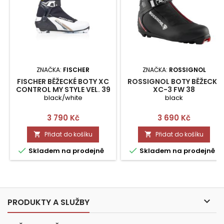
ZNAČKA:
FISCHER
ZNAČKA:
ROSSIGNOL
FISCHER BĚŽECKÉ BOTY XC
ROSSIGNOL BOTY BĚŽECKÉ
CONTROL MY STYLE VEL. 39
XC-3 FW 38
black/white
black
Cena
Cena
3 790 Kč
3 690 Kč
Přidat do košíku
Přidat do košíku




Skladem na prodejně
Skladem na prodejně

PRODUKTY A SLUŽBY