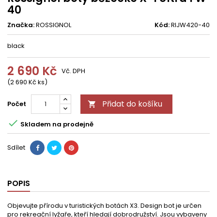
40
Značka:
ROSSIGNOL
Kód:
RIJW420-40
black
2 690 Kč
Vč. DPH
(2 690 Kč ks)
Přidat do košíku
Počet


Skladem na prodejně
Sdílet
POPIS
Objevujte přírodu v turistických botách X3. Design bot je určen
pro rekreační lyžaře, kteří hledají dobrodružství. Jsou vybaveny