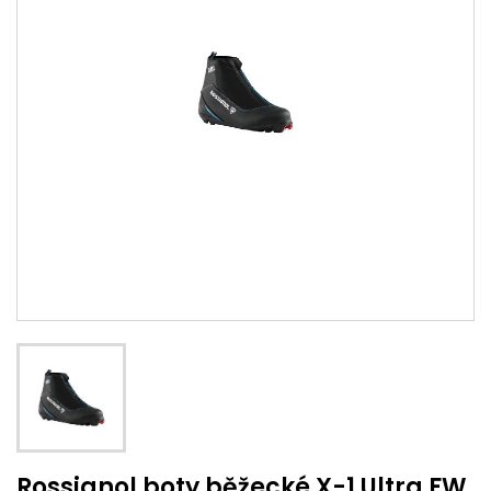
Rossignol boty běžecké X-1 Ultra FW