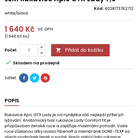
Kód:
4028173762712
white/black
1 640 Kč
Vč. DPH
(1 640 Kč ks)
Přidat do košíku
Počet


Skladem na prodejně
Sdílet
POPIS
Rukavice Apic GTX Lady je od nynějška váš nejlepší přítel při
lyžování. Anatomický tvar rukavice Lady Comfort Fit je
přizpůsoben ženské ruce a zajišťuje maximální pohodlí. Vaše
ruce zůstanou díky izolaci Fiberloft a membráně GORE-TEX® za
všech podmínek teplé a suché. Navíc nabízí tato rukavice