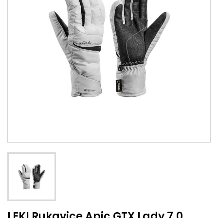
LEKI Rukavice Apic GTX Lady 7,0