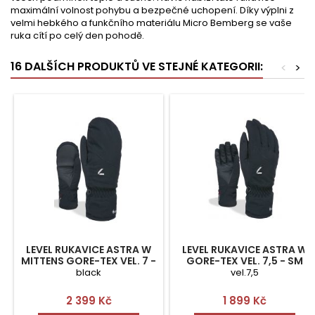
maximální volnost pohybu a bezpečné uchopení. Díky výplni z
velmi hebkého a funkčního materiálu Micro Bemberg se vaše
ruka cítí po celý den pohodě.
16 DALŠÍCH PRODUKTŮ VE STEJNÉ KATEGORII:
<
>
LEVEL RUKAVICE ASTRA W
LEVEL RUKAVICE ASTRA W
MITTENS GORE-TEX VEL. 7 -
GORE-TEX VEL. 7,5 - SM
S
black
vel.7,5
Cena
Cena
2 399 Kč
1 899 Kč