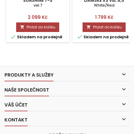
SUNSHINE 7-S
DÁMSKÉ XS VEL.6,5
vel.7
White/Red
Cena
Cena
2 099 Kč
1 799 Kč
Přidat do košíku
Přidat do košíku




Skladem na prodejně
Skladem na prodejně

PRODUKTY A SLUŽBY

NAŠE SPOLEČNOST

VÁŠ ÚČET

KONTAKT