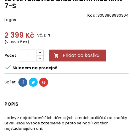
7-S
Kód:
8053808980304
Logos
2 399 Kč
Vč. DPH
(2 399 Kč ks)
Přidat do košíku
Počet


Skladem na prodejně
Sdílet
POPIS
Jedny z nejoblíbenějších dámských zimních palčáků od značky
Level. Jsou vysoce zateplené a proto se hodí i do těch
nejstudenějších dní.