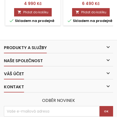
Cena
Cena
4 990 Kč
6 490 Kč
Přidat do košíku
Přidat do košíku




Skladem na prodejně
Skladem na prodejně

PRODUKTY A SLUŽBY

NAŠE SPOLEČNOST

VÁŠ ÚČET

KONTAKT
ODBĚR NOVINEK