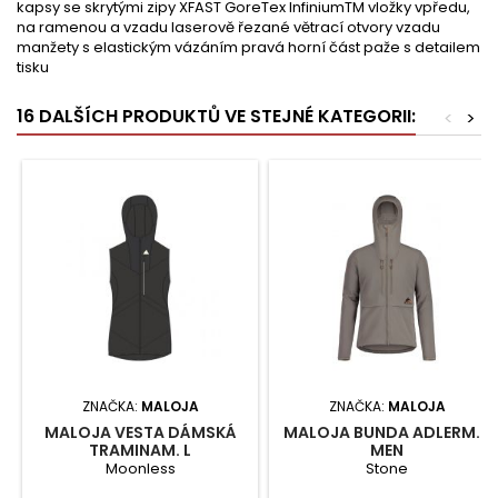
kapsy se skrytými zipy XFAST GoreTex InfiniumTM vložky vpředu,
na ramenou a vzadu laserově řezané větrací otvory vzadu
manžety s elastickým vázáním pravá horní část paže s detailem
tisku
16 DALŠÍCH PRODUKTŮ VE STEJNÉ KATEGORII:
<
>
ZNAČKA:
MALOJA
ZNAČKA:
MALOJA
MALOJA VESTA DÁMSKÁ
MALOJA BUNDA ADLERM. L
TRAMINAM. L
MEN
Moonless
Stone