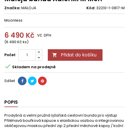
Značka:
MALOJA
Kód:
32210-1-0817-M
Moonless
6 490 Kč
Vč. DPH
(6 490 Kč ks)
Přidat do košíku
Počet


Skladem na prodejně
Sdílet
POPIS
Prodyšná a velmi pružná lyžařská cestovní bunda pro výstup
Přiléhavá bouřková kapuce s elastickou vazbou a integrovanou
obličejovou maskou přední zip 2 přední měchové kapsy / kožní