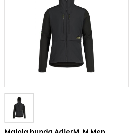
Maloja bunda AdlerM. M Men