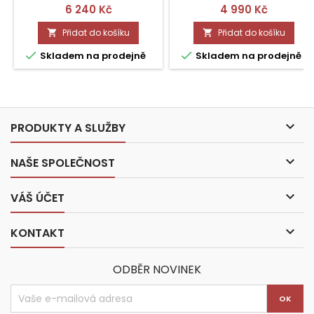
Cena
Cena
6 240 Kč
4 990 Kč
Přidat do košíku
Přidat do košíku




Skladem na prodejně
Skladem na prodejně

PRODUKTY A SLUŽBY

NAŠE SPOLEČNOST

VÁŠ ÚČET

KONTAKT
ODBĚR NOVINEK