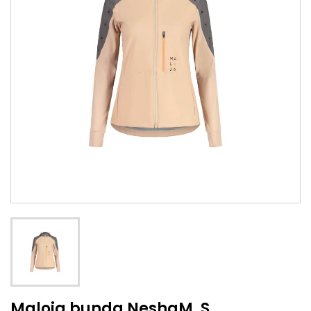
Maloja bunda NeshaM. S