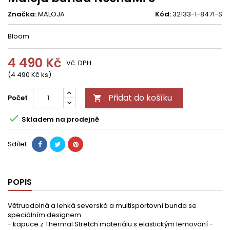
Značka:
MALOJA
Kód:
32133-1-8471-S
Bloom
4 490 Kč
Vč. DPH
(4 490 Kč ks)
Přidat do košíku
Počet


Skladem na prodejně
Sdílet
POPIS
Větruodolná a lehká severská a multisportovní bunda se
speciálním designem.
- kapuce z Thermal Stretch materiálu s elastickým lemování -