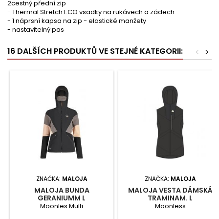
2cestný přední zip
- Thermal Stretch ECO vsadky na rukávech a zádech
- 1 náprsní kapsa na zip - elastické manžety
- nastavitelný pas
16 DALŠÍCH PRODUKTŮ VE STEJNÉ KATEGORII:
<
>
ZNAČKA:
MALOJA
ZNAČKA:
MALOJA
MALOJA BUNDA
MALOJA VESTA DÁMSKÁ
GERANIUMM L
TRAMINAM. L
Moonles Multi
Moonless