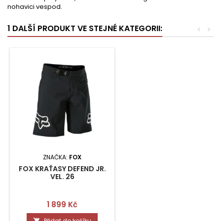
nohavici vespod.
1 DALŠÍ PRODUKT VE STEJNÉ KATEGORII:
<
>
ZNAČKA:
FOX
FOX KRAŤASY DEFEND JR.
VEL. 26
Cena
1 899 Kč
Přidat do košíku
