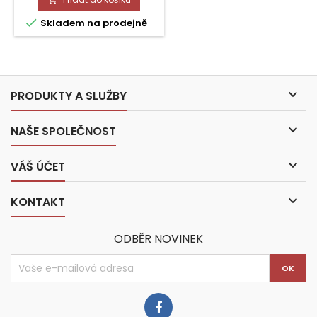

Skladem na prodejně

PRODUKTY A SLUŽBY

NAŠE SPOLEČNOST

VÁŠ ÚČET

KONTAKT
ODBĚR NOVINEK