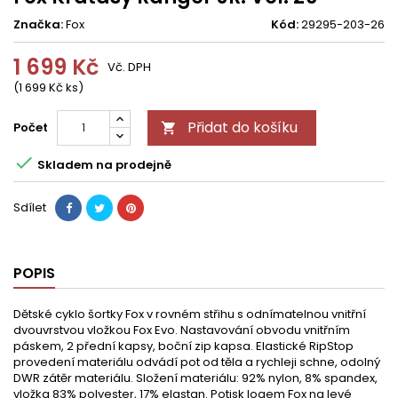
Značka:
Fox
Kód:
29295-203-26
1 699 Kč
Vč. DPH
(1 699 Kč ks)
Přidat do košíku
Počet


Skladem na prodejně
Sdílet
POPIS
Dětské cyklo šortky Fox v rovném střihu s odnímatelnou vnitřní
dvouvrstvou vložkou Fox Evo. Nastavování obvodu vnitřním
páskem, 2 přední kapsy, boční zip kapsa. Elastické RipStop
provedení materiálu odvádí pot od těla a rychleji schne, odolný
DWR zátěr materiálu. Složení materiálu: 92% nylon, 8% spandex,
vložka 83% polyester, 17% elastan. Potisk logem Fox na levé