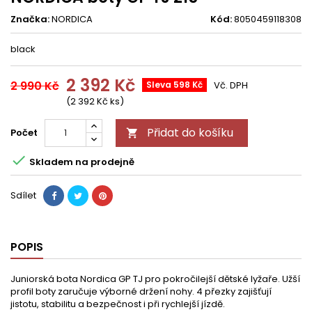
Značka:
NORDICA
Kód:
8050459118308
black
2 392 Kč
2 990 Kč
Sleva 598 Kč
Vč. DPH
(2 392 Kč ks)
Přidat do košíku
Počet


Skladem na prodejně
Sdílet
POPIS
Juniorská bota Nordica GP TJ pro pokročilejší dětské lyžaře. Užší
profil boty zaručuje výborné držení nohy. 4 přezky zajišťují
jistotu, stabilitu a bezpečnost i při rychlejší jízdě.