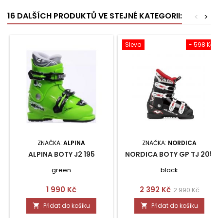
16 DALŠÍCH PRODUKTŮ VE STEJNÉ KATEGORII:
<
>
Sleva
- 598 Kč
ZNAČKA:
ALPINA
ZNAČKA:
NORDICA
ALPINA BOTY J2 195
NORDICA BOTY GP TJ 205
green
black
Cena
Cena
Běžná
1 990 Kč
2 392 Kč
2 990 Kč
cena
Přidat do košíku
Přidat do košíku

