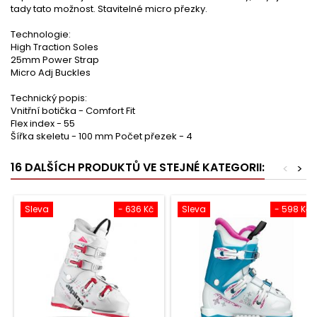
tady tato možnost. Stavitelné micro přezky.
Technologie:
High Traction Soles
25mm Power Strap
Micro Adj Buckles
Technický popis:
Vnitřní botička - Comfort Fit
Flex index - 55
Šířka skeletu - 100 mm Počet přezek - 4
16 DALŠÍCH PRODUKTŮ VE STEJNÉ KATEGORII:
<
>
Sleva
- 636 Kč
Sleva
- 598 Kč