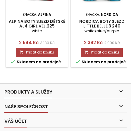
ZNAČKA:
ALPINA
ZNAČKA:
NORDICA
ALPINA BOTY SJEZD DĚTSKÉ
NORDICA BOTY SJEZD
AJ4 GIRL VEL.225
LITTLE BELLE 3 240
white
white/blue/purple
Cena
Běžná
Cena
Běžná
2 544 Kč
2 392 Kč
3 180 Kč
2 990 Kč
cena
cena
Přidat do košíku
Přidat do košíku




Skladem na prodejně
Skladem na prodejně

PRODUKTY A SLUŽBY

NAŠE SPOLEČNOST

VÁŠ ÚČET