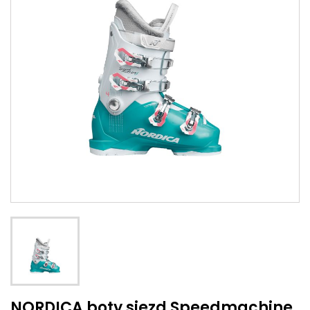
NORDICA boty sjezd Speedmachine