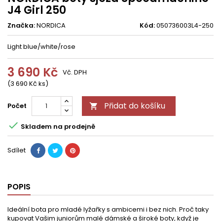
J4 Girl 250
Značka:
NORDICA
Kód:
050736003L4-250
Light blue/white/rose
3 690 Kč
Vč. DPH
(3 690 Kč ks)
Přidat do košíku
Počet


Skladem na prodejně
Sdílet
POPIS
Ideální bota pro mladé lyžařky s ambicemi i bez nich. Proč taky
kupovat Vašim juniorům malé dámské a široké boty, když je