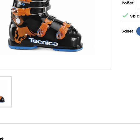
Počet

Skla
Sdílet
ne