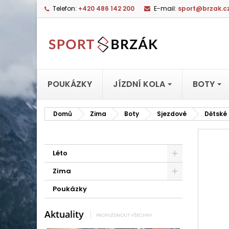
Telefon:
+420 486 142 200
E-mail:
sport@brzak.c
POUKÁZKY
JÍZDNÍ KOLA
BOTY
Domů
Zima
Boty
Sjezdové
Dětské
Léto
Zima
Poukázky
Aktuality
PROHLÉDNOUT VŠECHNY