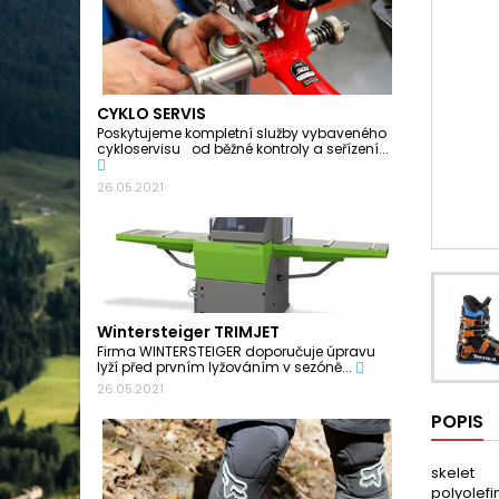
CYKLO SERVIS
Poskytujeme kompletní služby vybaveného
cykloservisu od běžné kontroly a seřízení...
26.05.2021
Wintersteiger TRIMJET
Firma WINTERSTEIGER doporučuje úpravu
lyží před prvním lyžováním v sezóně...
26.05.2021
POPIS
skelet
polyolefi