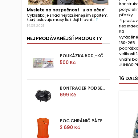
konstruk
polyolefi
Myslete na bezpečnost i u oblečení
přezky
Cyklistika je snad nejrozšířenějším sportem,
který oslovuje masy lidí. Její hlavní...
4 plasto
flex index
14.05.2021
50
vyráběné 
NEJPRODÁVANĚJŠÍ PRODUKTY
180-265
podrážk
velikosti
POUKÁZKA 500,-KČ
vnitřní bo
Cena
500 Kč
JUNIOR 
16 DAL
BONTRAGER PODSEDLOVÁ BRAŠNIČKA PRO QUICK S
Cena
699 Kč
POC CHRÁNIČ PÁTEŘE POCITO VPD AIR VEST VEL.M
Cena
2 690 Kč