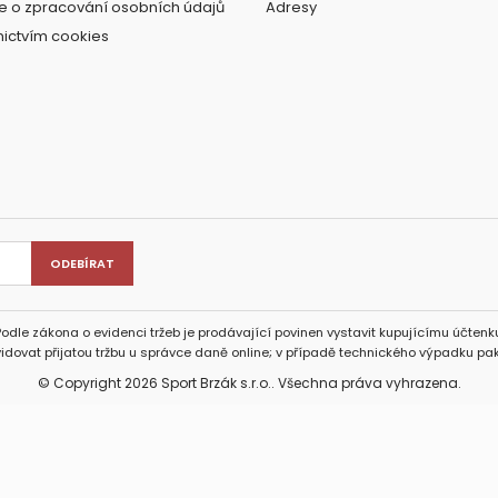
e o zpracování osobních údajů
Adresy
nictvím cookies
Podle zákona o evidenci tržeb je prodávající povinen vystavit kupujícímu účtenku
idovat přijatou tržbu u správce daně online; v případě technického výpadku pak
© Copyright 2026 Sport Brzák s.r.o.. Všechna práva vyhrazena.