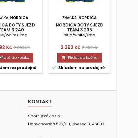
AČKA:
NORDICA
ZNAČKA:
NORDICA
ZNA
ICA BOTY SJEZD
NORDICA BOTY SJEZD
DALBEL
TEAM 3 240
TEAM 3 235
J
ue/white/lime
blue/white/lime
y
na
Běžná
Cena
Běžná
92 Kč
2 392 Kč
2 990 Kč
2 990 Kč
cena
cena
Přidat do košíku
Přidat do košíku




dem na prodejně
Skladem na prodejně
Skla
KONTAKT
Sport Brzák s.r.o.
Hanychovská 575/33, Liberec 3, 46007