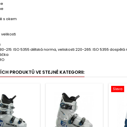
ce
ne
vé s okem
velikosti
a
 180-215: ISO 5355 dětská norma, veliskosti 220-265: ISO 5355 dospěl
tička
PRO
ŠÍCH PRODUKTŮ VE STEJNÉ KATEGORII:
Sleva