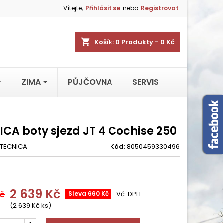
Vítejte,
Přihlásit se
nebo
Registrovat
shopping_cart
Košík:
0
Produkty - 0 Kč
ZIMA
PŮJČOVNA
SERVIS
ICA boty sjezd JT 4 Cochise 250
TECNICA
Kód:
8050459330496
2 639 Kč
Kč
Sleva 660 Kč
Vč. DPH
(2 639 Kč ks)