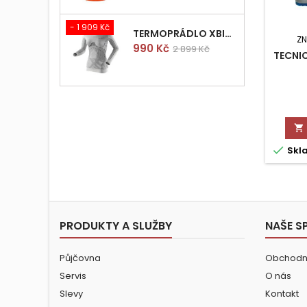
- 1 909 Kč
TERMOPRÁDLO XBIONIC RADIACTOR WOMAN SHIRT LONGS L/XL
Z
Cena
Běžná
990 Kč
2 899 Kč
TECNIC
cena


Skl
PRODUKTY A SLUŽBY
NAŠE S
Půjčovna
Obchodn
Servis
O nás
Slevy
Kontakt