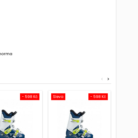
á norma
<
>
- 598 Kč
Sleva
- 598 Kč