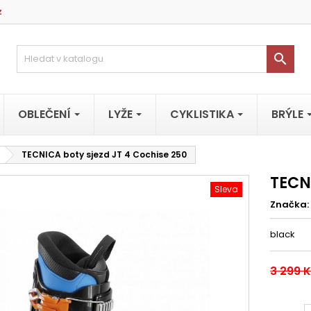
z

OBLEČENÍ
LYŽE
CYKLISTIKA
BRÝLE
TECNICA boty sjezd JT 4 Cochise 250
TECN
Sleva
Značka:
black
3 299 