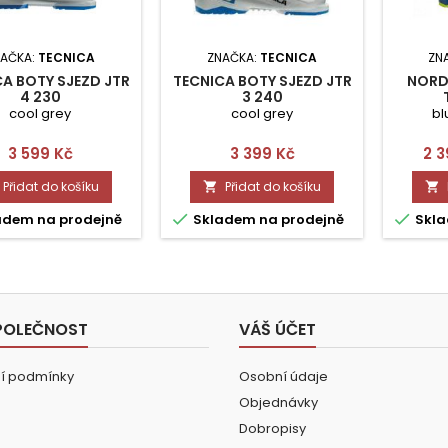
NAČKA:
TECNICA
ZNAČKA:
TECNICA
ZN
A BOTY SJEZD JTR
TECNICA BOTY SJEZD JTR
NORD
4 230
3 240
cool grey
cool grey
bl
Cena
Cena
Ce
3 599 Kč
3 399 Kč
2 3
Přidat do košíku
Přidat do košíku




adem na prodejně
Skladem na prodejně
Skla
POLEČNOST
VÁŠ ÚČET
í podmínky
Osobní údaje
Objednávky
Dobropisy