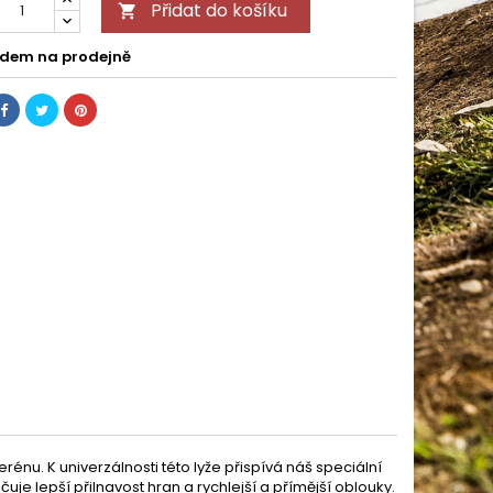
Přidat do košíku

dem na prodejně
nu. K univerzálnosti této lyže přispívá náš speciální
čuje lepší přilnavost hran a rychlejší a přímější oblouky.