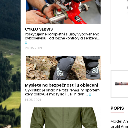
CYKLO SERVIS
Poskytujeme kompletní služby vybaveného
cykloservisu od běžné kontroly a seřízení...
26.05.2021
Myslete na bezpečnost i u oblečení
Cyklistika je snad nejrozšířenějším sportem,
který oslovuje masy lidí. Její hlavní...
14.05.2021
POPIS
Model Amp
profil Am