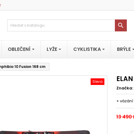
z

OBLEČENÍ
LYŽE
CYKLISTIKA
BRÝLE
phibio 10 Fusion 168 cm
ELAN
Sleva
Značka:
+ vázání 
13 490