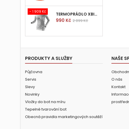
- 1 909 Kč
TERMOPRÁDLO XBIONIC RADIACTOR WOMAN SHIRT LONGS L/XL
Cena
Běžná
990 Kč
2 899 Kč
cena
PRODUKTY A SLUŽBY
NAŠE S
Půjčovna
Obchodn
Servis
O nás
Slevy
Kontakt
Novinky
Informac
Vložky do bot na míru
prostřed
Tepelné tvarování bot
Obecná pravidla marketingových soutěží