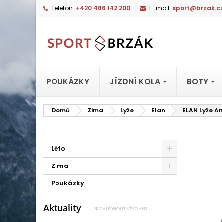
Telefon:
+420 486 142 200
E-mail:
sport@brzak.c
POUKÁZKY
JÍZDNÍ KOLA
BOTY
Domů
Zima
Lyže
Elan
ELAN Lyže Am
Léto
Zima
Poukázky
Aktuality
PROHLÉDNOUT VŠECHNY