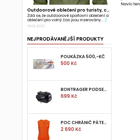
Navíc ten
Outdoorové oblečení pro turisty, cyklisty a...
Zdá se, že outdoorové sportovní oblečení a
oblečení pro volný čas jsou inzerovány...
14.05.2021
NEJPRODÁVANĚJŠÍ PRODUKTY
POUKÁZKA 500,-KČ
Cena
500 Kč
BONTRAGER PODSEDLOVÁ BRAŠNIČKA PRO QUICK S
Cena
699 Kč
POC CHRÁNIČ PÁTEŘE POCITO VPD AIR VEST VEL.M
Cena
2 690 Kč