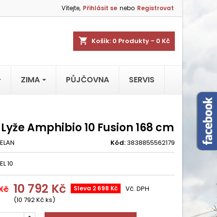
Vítejte,
Přihlásit se
nebo
Registrovat
shopping_cart
Košík:
0
Produkty - 0 Kč
ZIMA
PŮJČOVNA
SERVIS
 Lyže Amphibio 10 Fusion 168 cm
ELAN
Kód:
3838855562179
EL 10
10 792 Kč
 Kč
Sleva 2 698 Kč
Vč. DPH
(10 792 Kč ks)