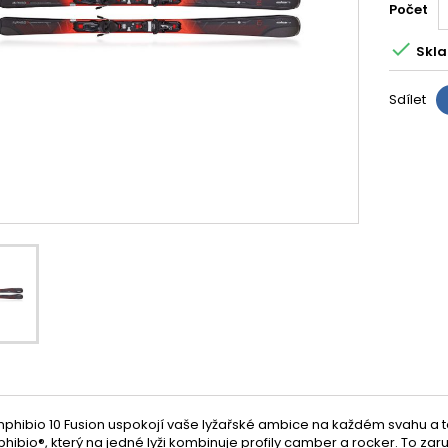
Počet

Skla
Sdílet
hibio 10 Fusion uspokojí vaše lyžařské ambice na každém svahu a teré
phibio®, který na jedné lyži kombinuje profily camber a rocker. To zaru