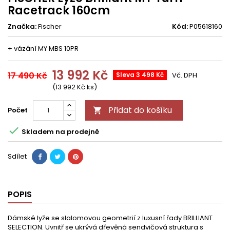
Racetrack 160cm
Značka:
Fischer
Kód:
P05618160
+ vázání MY MBS 10PR
13 992 Kč
17 490 Kč
Sleva 3 498 Kč
Vč. DPH
(13 992 Kč ks)
Přidat do košíku
Počet


Skladem na prodejně
Sdílet
POPIS
Dámské lyže se slalomovou geometrií z luxusní řady BRILLIANT
SELECTION. Uvnitř se ukrývá dřevěná sendvičová struktura s