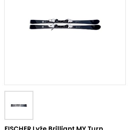
FISCHER Lyže Brilliant MY Turn