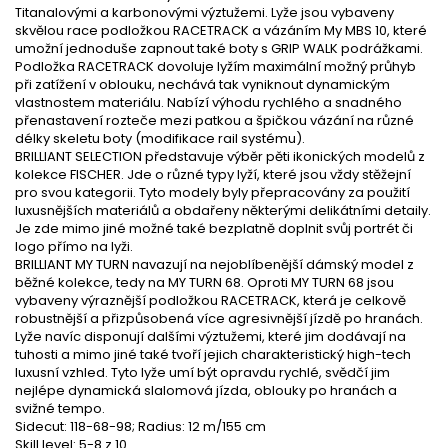
Titanalovými a karbonovými výztužemi. Lyže jsou vybaveny
skvělou race podložkou RACETRACK a vázáním My MBS 10, které
umožní jednoduše zapnout také boty s GRIP WALK podrážkami.
Podložka RACETRACK dovoluje lyžím maximální možný průhyb
při zatížení v oblouku, nechává tak vyniknout dynamickým
vlastnostem materiálu. Nabízí výhodu rychlého a snadného
přenastavení rozteče mezi patkou a špičkou vázání na různé
délky skeletu boty (modifikace rail systému).
BRILLIANT SELECTION představuje výběr pěti ikonických modelů z
kolekce FISCHER. Jde o různé typy lyží, které jsou vždy stěžejní
pro svou kategorii. Tyto modely byly přepracovány za použití
luxusnějších materiálů a obdařeny některými delikátními detaily.
Je zde mimo jiné možné také bezplatně doplnit svůj portrét či
logo přímo na lyži.
BRILLIANT MY TURN navazují na nejoblíbenější dámský model z
běžné kolekce, tedy na MY TURN 68. Oproti MY TURN 68 jsou
vybaveny výraznější podložkou RACETRACK, která je celkově
robustnější a přizpůsobená více agresivnější jízdě po hranách.
Lyže navíc disponují dalšími výztužemi, které jim dodávají na
tuhosti a mimo jiné také tvoří jejich charakteristický high-tech
luxusní vzhled. Tyto lyže umí být opravdu rychlé, svědčí jim
nejlépe dynamická slalomová jízda, oblouky po hranách a
svižné tempo.
Sidecut: 118-68-98; Radius: 12 m/155 cm
Skill level: 5-8 z 10