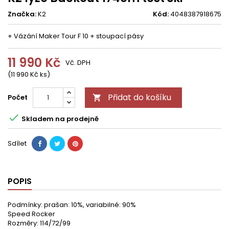
Značka:
K2
Kód:
4048387918675
+ Vázání Maker Tour F 10 + stoupací pásy
11 990 Kč
Vč. DPH
(11 990 Kč ks)
Přidat do košíku
Počet


Skladem na prodejně
Sdílet
POPIS
Podmínky: prašan: 10%, variabilné: 90%
Speed Rocker
Rozměry: 114/72/99