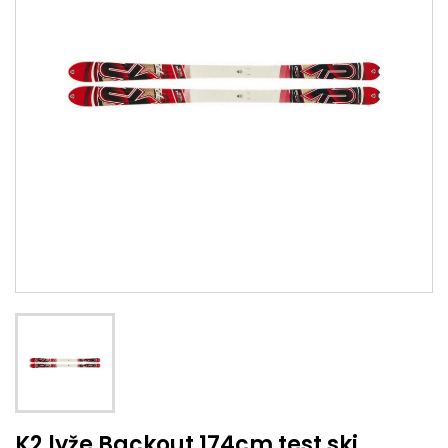
K2 lyže Backout 174cm test ski