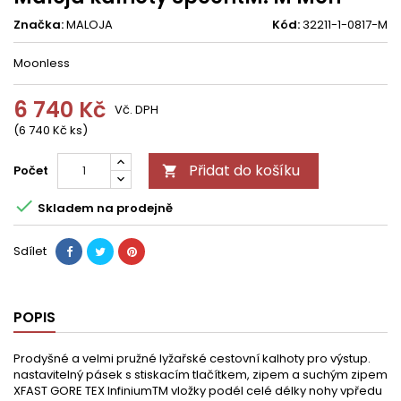
Značka:
MALOJA
Kód:
32211-1-0817-M
Moonless
6 740 Kč
Vč. DPH
(6 740 Kč ks)
Přidat do košíku
Počet


Skladem na prodejně
Sdílet
POPIS
Prodyšné a velmi pružné lyžařské cestovní kalhoty pro výstup.
nastavitelný pásek s stiskacím tlačítkem, zipem a suchým zipem
XFAST GORE TEX InfiniumTM vložky podél celé délky nohy vpředu