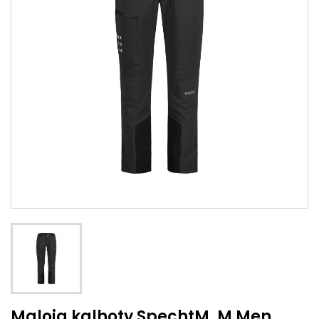
Maloja kalhoty SpechtM. M Men