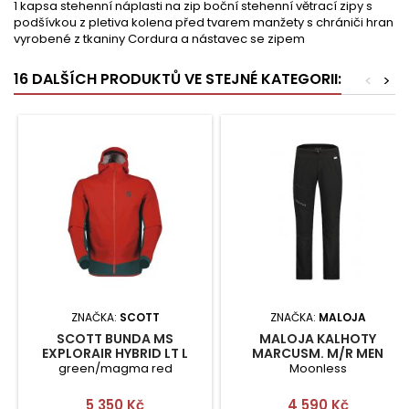
1 kapsa stehenní náplasti na zip boční stehenní větrací zipy s
podšívkou z pletiva kolena před tvarem manžety s chrániči hran
vyrobené z tkaniny Cordura a nástavec se zipem
16 DALŠÍCH PRODUKTŮ VE STEJNÉ KATEGORII:
<
>
ZNAČKA:
SCOTT
ZNAČKA:
MALOJA
SCOTT BUNDA MS
MALOJA KALHOTY
EXPLORAIR HYBRID LT L
MARCUSM. M/R MEN
green/magma red
Moonless
Cena
Cena
5 350 Kč
4 590 Kč