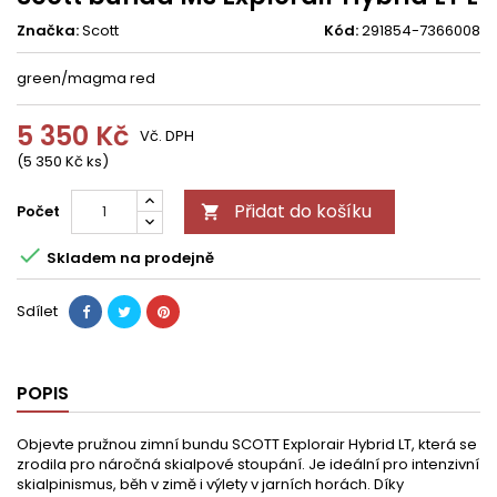
Značka:
Scott
Kód:
291854-7366008
green/magma red
5 350 Kč
Vč. DPH
(5 350 Kč ks)
Přidat do košíku
Počet


Skladem na prodejně
Sdílet
POPIS
Objevte pružnou zimní bundu SCOTT Explorair Hybrid LT, která se
zrodila pro náročná skialpové stoupání. Je ideální pro intenzivní
skialpinismus, běh v zimě i výlety v jarních horách. Díky