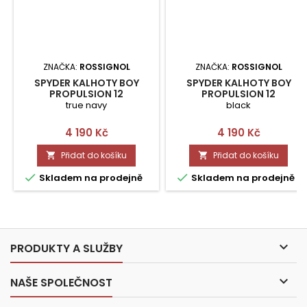
ZNAČKA:
ROSSIGNOL
ZNAČKA:
ROSSIGNOL
SPYDER KALHOTY BOY
SPYDER KALHOTY BOY
PROPULSION 12
PROPULSION 12
true navy
black
Cena
Cena
4 190 Kč
4 190 Kč
Přidat do košíku
Přidat do košíku




Skladem na prodejně
Skladem na prodejně

PRODUKTY A SLUŽBY

NAŠE SPOLEČNOST