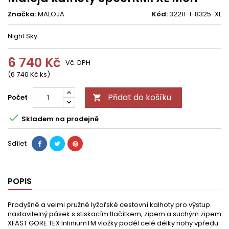
Značka:
MALOJA
Kód:
32211-1-8325-XL
Night Sky
6 740 Kč
Vč. DPH
(6 740 Kč ks)
Přidat do košíku
Počet


Skladem na prodejně
Sdílet
POPIS
Prodyšné a velmi pružné lyžařské cestovní kalhoty pro výstup.
nastavitelný pásek s stiskacím tlačítkem, zipem a suchým zipem
XFAST GORE TEX InfiniumTM vložky podél celé délky nohy vpředu