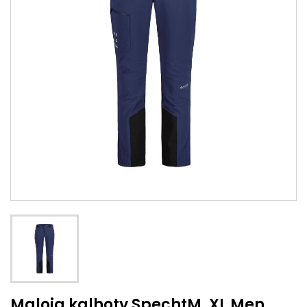
Maloja kalhoty SpechtM. XL Men