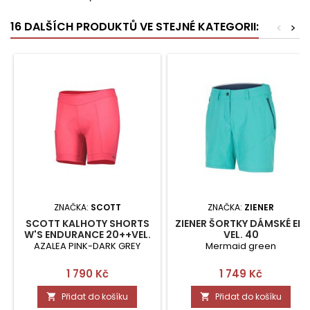
16 DALŠÍCH PRODUKTŮ VE STEJNÉ KATEGORII:
<
>
ZNAČKA:
SCOTT
ZNAČKA:
ZIENER
SCOTT KALHOTY SHORTS
ZIENER ŠORTKY DÁMSKÉ EIB
W'S ENDURANCE 20++VEL.
VEL. 40
S
AZALEA PINK-DARK GREY
Mermaid green
Cena
Cena
1 790 Kč
1 749 Kč
Přidat do košíku
Přidat do košíku

