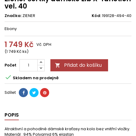
vel. 40
Značka:
ZIENER
Kód:
199128-494-40
Ebony
1 749 Kč
Vč. DPH
(1 749 Kč ks)
Přidat do košíku
Počet


Skladem na prodejně
Sdílet
POPIS
Atraktivní a pohodlné dámské kraťasy na kolo bez vnitřní vložky.
Materiál : 94% Polyamid 6% elastan