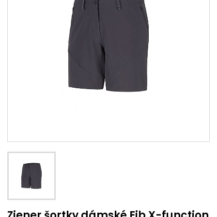
Ziener šortky dámské Eib X-function