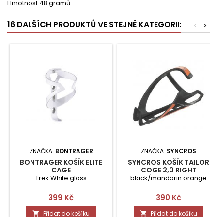
Hmotnost 48 gramů.
16 DALŠÍCH PRODUKTŮ VE STEJNÉ KATEGORII:
<
>
ZNAČKA:
BONTRAGER
ZNAČKA:
SYNCROS
BONTRAGER KOŠÍK ELITE
SYNCROS KOŠÍK TAILOR
CAGE
COGE 2,0 RIGHT
Trek White gloss
black/mandarin orange
Cena
Cena
399 Kč
390 Kč
Přidat do košíku
Přidat do košíku

