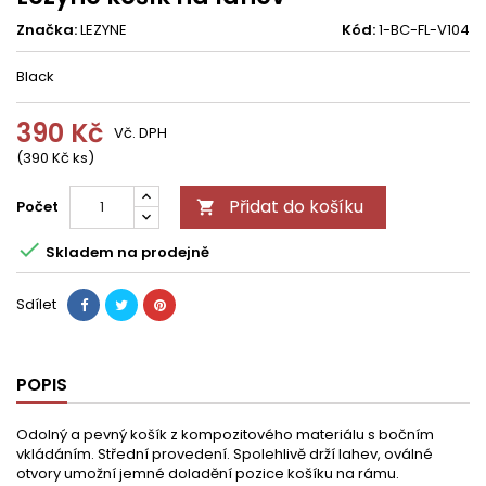
Značka:
LEZYNE
Kód:
1-BC-FL-V104
Black
390 Kč
Vč. DPH
(390 Kč ks)
Přidat do košíku
Počet


Skladem na prodejně
Sdílet
POPIS
Odolný a pevný košík z kompozitového materiálu s bočním
vkládáním. Střední provedení. Spolehlivě drží lahev, oválné
otvory umožní jemné doladění pozice košíku na rámu.