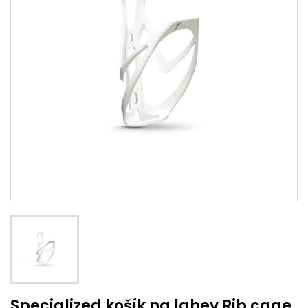
Specialized košík na lahev Rib cage