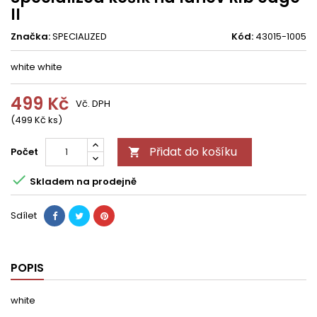
II
Značka:
SPECIALIZED
Kód:
43015-1005
white white
499 Kč
Vč. DPH
(499 Kč ks)
Přidat do košíku
Počet


Skladem na prodejně
Sdílet
POPIS
white