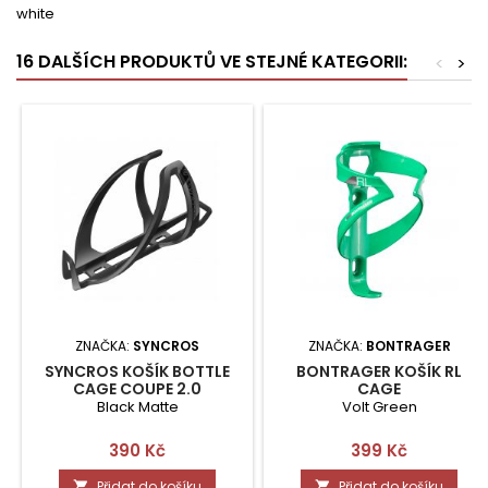
white
16 DALŠÍCH PRODUKTŮ VE STEJNÉ KATEGORII:
<
>
ZNAČKA:
SYNCROS
ZNAČKA:
BONTRAGER
SYNCROS KOŠÍK BOTTLE
BONTRAGER KOŠÍK RL
CAGE COUPE 2.0
CAGE
Black Matte
Volt Green
Cena
Cena
390 Kč
399 Kč
Přidat do košíku
Přidat do košíku

