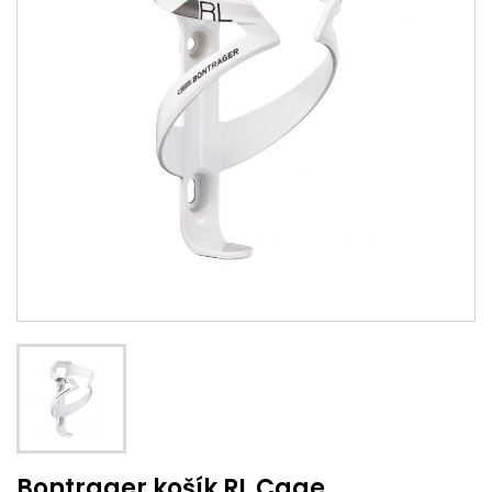
Bontrager košík RL Cage