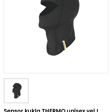
Sensor kukla THERMO unisex vel.L