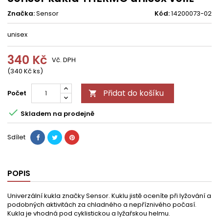
Značka:
Sensor
Kód:
14200073-02
unisex
340 Kč
Vč. DPH
(340 Kč ks)
Přidat do košíku
Počet


Skladem na prodejně
Sdílet
POPIS
Univerzální kukla značky Sensor. Kuklu jistě oceníte při lyžování a
podobných aktivitách za chladného a nepříznivého počasí.
Kukla je vhodná pod cyklistickou a lyžařskou helmu.