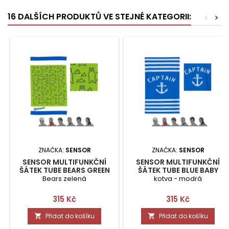
16 DALŠÍCH PRODUKTŮ VE STEJNÉ KATEGORII:
<
>
ZNAČKA:
SENSOR
ZNAČKA:
SENSOR
SENSOR MULTIFUNKČNÍ
SENSOR MULTIFUNKČNÍ
ŠÁTEK TUBE BEARS GREEN
ŠÁTEK TUBE BLUE BABY
BABY
Bears zelená
kotva - modrá
Cena
Cena
315 Kč
315 Kč
Přidat do košíku
Přidat do košíku

