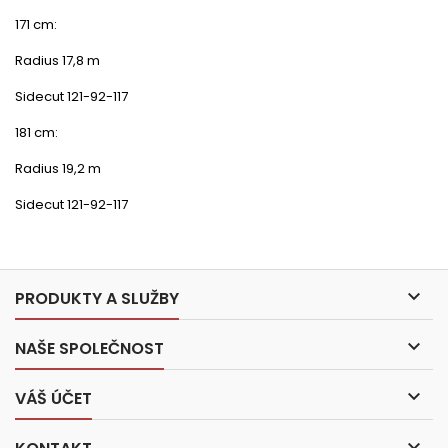
171 cm:
Radius 17,8 m
Sidecut 121-92-117
181 cm:
Radius 19,2 m
Sidecut 121-92-117

PRODUKTY A SLUŽBY

NAŠE SPOLEČNOST

VÁŠ ÚČET
