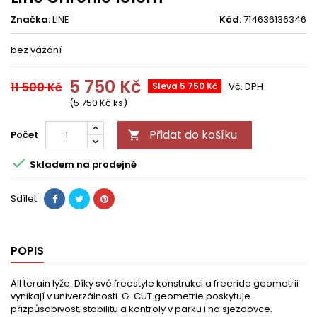
Značka:
LINE
Kód:
714636136346
bez vázání
5 750 Kč
11 500 Kč
Sleva 5 750 Kč
Vč. DPH
(5 750 Kč ks)
Přidat do košíku
Počet


Skladem na prodejně
Sdílet
POPIS
All terain lyže. Díky své freestyle konstrukci a freeride geometrii
vynikají v univerzálnosti. G-CUT geometrie poskytuje
přizpůsobivost, stabilitu a kontroly v parku i na sjezdovce.