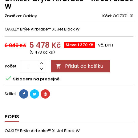
W
Značka:
Oakley
Kód:
OO7071-01
OAKLEY Brýle Airbrake™ XL Jet Black W
5 478 Kč
6 848 Kč
Sleva 1 370 Kč
Vč. DPH
(5 478 Kč ks)
Přidat do košíku
Počet


Skladem na prodejně
Sdílet
POPIS
OAKLEY Brýle Airbrake™ XL Jet Black W