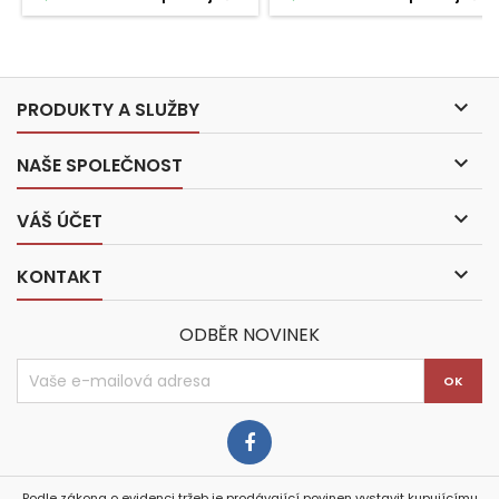

PRODUKTY A SLUŽBY

NAŠE SPOLEČNOST

VÁŠ ÚČET

KONTAKT
ODBĚR NOVINEK
Podle zákona o evidenci tržeb je prodávající povinen vystavit kupujícímu