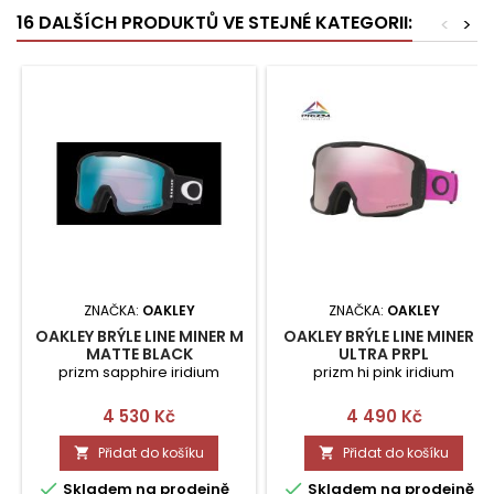
16 DALŠÍCH PRODUKTŮ VE STEJNÉ KATEGORII:
<
>
ZNAČKA:
OAKLEY
ZNAČKA:
OAKLEY
OAKLEY BRÝLE LINE MINER M
OAKLEY BRÝLE LINE MINER L
MATTE BLACK
ULTRA PRPL
prizm sapphire iridium
prizm hi pink iridium
Cena
Cena
4 530 Kč
4 490 Kč
Přidat do košíku
Přidat do košíku




Skladem na prodejně
Skladem na prodejně