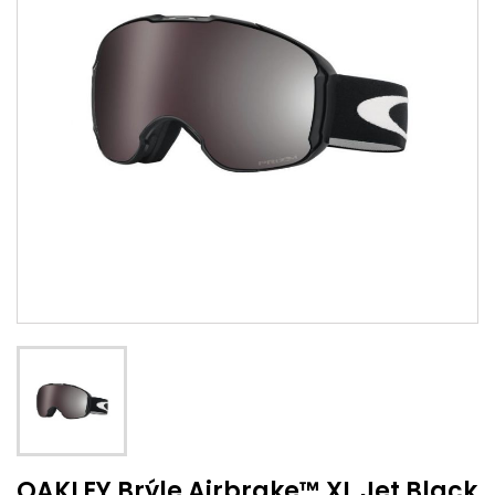
OAKLEY Brýle Airbrake™ XL Jet Black