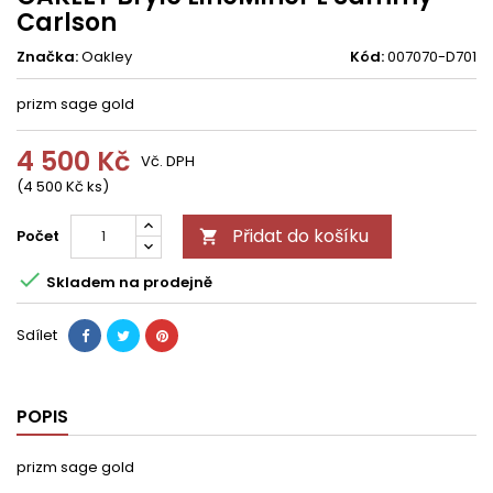
Carlson
Značka:
Oakley
Kód:
007070-D701
prizm sage gold
4 500 Kč
Vč. DPH
(4 500 Kč ks)
Přidat do košíku
Počet


Skladem na prodejně
Sdílet
POPIS
prizm sage gold