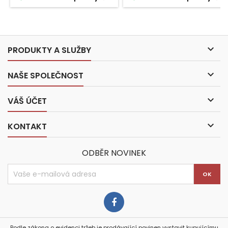

PRODUKTY A SLUŽBY

NAŠE SPOLEČNOST

VÁŠ ÚČET

KONTAKT
ODBĚR NOVINEK
Podle zákona o evidenci tržeb je prodávající povinen vystavit kupujícímu