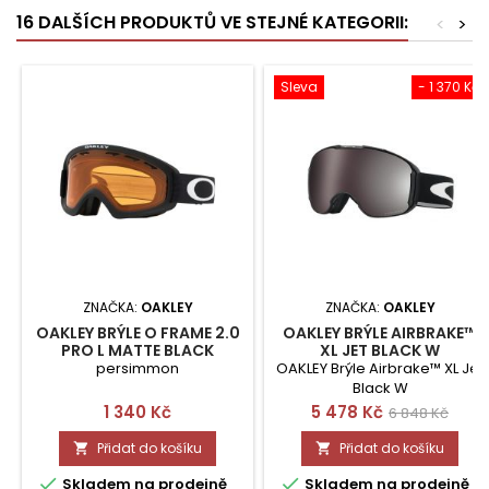
16 DALŠÍCH PRODUKTŮ VE STEJNÉ KATEGORII:
<
>
Sleva
- 1 370 Kč
ZNAČKA:
OAKLEY
ZNAČKA:
OAKLEY
OAKLEY BRÝLE O FRAME 2.0
OAKLEY BRÝLE AIRBRAKE™
PRO L MATTE BLACK
XL JET BLACK W
persimmon
OAKLEY Brýle Airbrake™ XL Jet
Black W
Cena
Cena
Běžná
1 340 Kč
5 478 Kč
6 848 Kč
cena
Přidat do košíku
Přidat do košíku




Skladem na prodejně
Skladem na prodejně