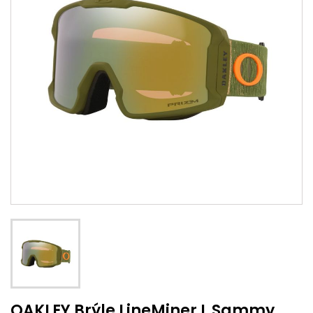
OAKLEY Brýle LineMiner L Sammy