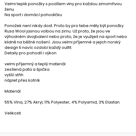
Velmi teplé ponožky s podílem vlny pro každou zimomřivou
ženu.
Na sport i domácí pohodičku
Ponožek není nikdy dost. Proto by pro tebe měly být ponožky
Rusa Wool jasnou volbou na zimu. Už proto, že jsou ve
výhodném dvojbalení nebo proto, že je využiješ na sport nebo
klidně na běžné nošení. Jsou velmi příjemné a jejich norský
design ti navíc ozdobí každý outfit.
Detaily pro pohodlí i výkon
velmi příjemný a teplý materiál
zesílená pata a špička
vyšší střih
náplet přes kotník
Materiál
55% Vlna, 27% Akryl, 11% Polyester, 4% Polyamid, 3% Elastan
Velikosti