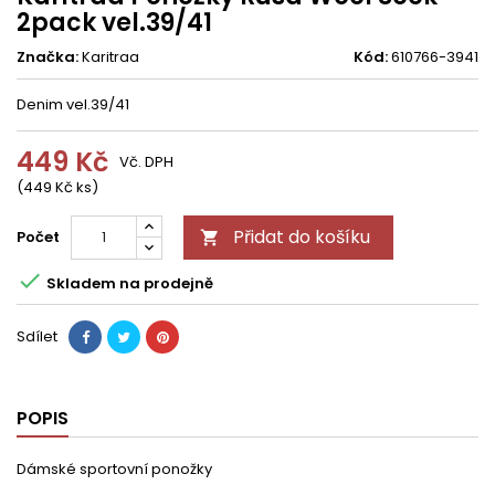
2pack vel.39/41
Značka:
Karitraa
Kód:
610766-3941
Denim vel.39/41
449 Kč
Vč. DPH
(449 Kč ks)
Přidat do košíku
Počet


Skladem na prodejně
Sdílet
POPIS
Dámské sportovní ponožky