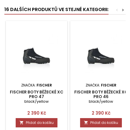
16 DALŠÍCH PRODUKTŮ VE STEJNÉ KATEGORII:
<
>
ZNAČKA:
FISCHER
ZNAČKA:
FISCHER
FISCHER BOTY BĚŽECKÉ XC
FISCHER BOTY BĚŽECKÉ XC
PRO 47
PRO 46
black/yellow
black/yellow
Cena
Cena
2 390 Kč
2 390 Kč
Přidat do košíku
Přidat do košíku

