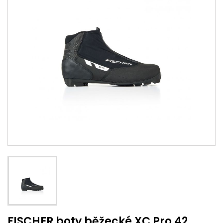
FISCHER boty běžecké XC Pro 42