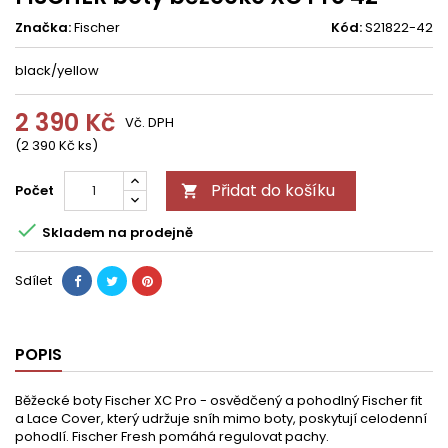
Značka:
Fischer
Kód:
S21822-42
black/yellow
2 390 Kč
Vč. DPH
(2 390 Kč ks)
Přidat do košíku
Počet


Skladem na prodejně
Sdílet
POPIS
Běžecké boty Fischer XC Pro - osvědčený a pohodlný Fischer fit
a Lace Cover, který udržuje sníh mimo boty, poskytují celodenní
pohodlí. Fischer Fresh pomáhá regulovat pachy.