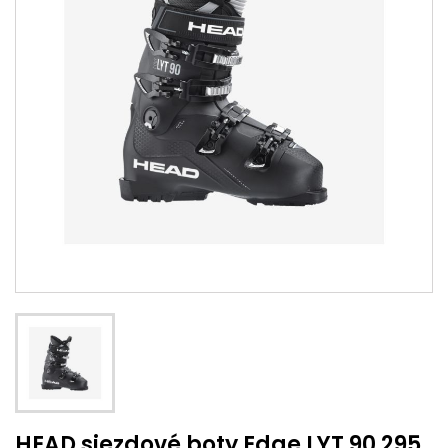
HEAD sjezdové boty Edge LYT 90 295