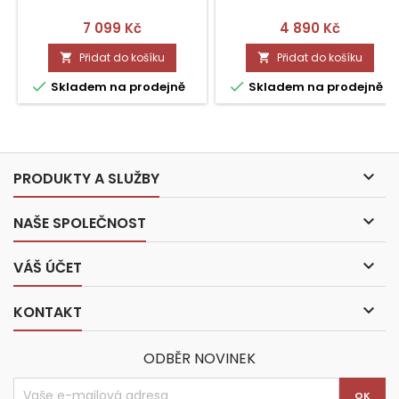
Cena
Cena
7 099 Kč
4 890 Kč
Přidat do košíku
Přidat do košíku




Skladem na prodejně
Skladem na prodejně

PRODUKTY A SLUŽBY

NAŠE SPOLEČNOST

VÁŠ ÚČET

KONTAKT
ODBĚR NOVINEK