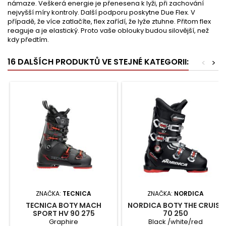
námaze. Veškerá energie je přenesena k lyži, při zachování
nejvyšší míry kontroly. Další podporu poskytne Due Flex. V
případě, že více zatlačíte, flex zařídí, že lyže ztuhne. Přitom flex
reaguje a je elastický. Proto vaše oblouky budou silovější, než
kdy předtím.
16 DALŠÍCH PRODUKTŮ VE STEJNÉ KATEGORII:
<
>
ZNAČKA:
TECNICA
ZNAČKA:
NORDICA
TECNICA BOTY MACH
NORDICA BOTY THE CRUISE
SPORT HV 90 275
70 250
Graphire
Black /white/red