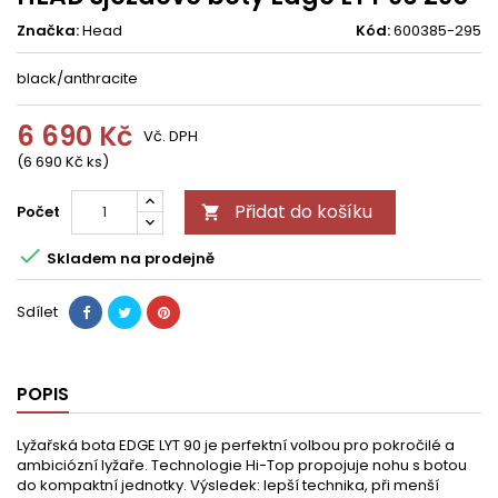
Značka:
Head
Kód:
600385-295
black/anthracite
6 690 Kč
Vč. DPH
(6 690 Kč ks)
Přidat do košíku
Počet


Skladem na prodejně
Sdílet
POPIS
Lyžařská bota EDGE LYT 90 je perfektní volbou pro pokročilé a
ambiciózní lyžaře. Technologie Hi-Top propojuje nohu s botou
do kompaktní jednotky. Výsledek: lepší technika, při menší