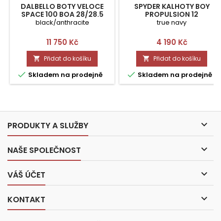
DALBELLO BOTY VELOCE
SPYDER KALHOTY BOY
SPACE 100 BOA 28/28.5
PROPULSION 12
black/anthracite
true navy
Cena
Cena
11 750 Kč
4 190 Kč
Přidat do košíku
Přidat do košíku




Skladem na prodejně
Skladem na prodejně

PRODUKTY A SLUŽBY

NAŠE SPOLEČNOST

VÁŠ ÚČET

KONTAKT