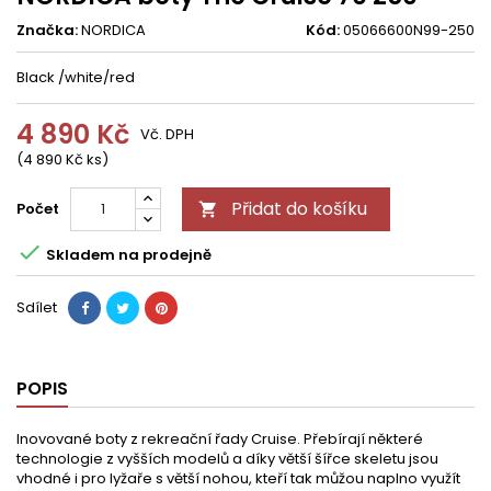
Značka:
NORDICA
Kód:
05066600N99-250
Black /white/red
4 890 Kč
Vč. DPH
(4 890 Kč ks)
Přidat do košíku
Počet


Skladem na prodejně
Sdílet
POPIS
Inovované boty z rekreační řady Cruise. Přebírají některé
technologie z vyšších modelů a díky větší šířce skeletu jsou
vhodné i pro lyžaře s větší nohou, kteří tak můžou naplno využít