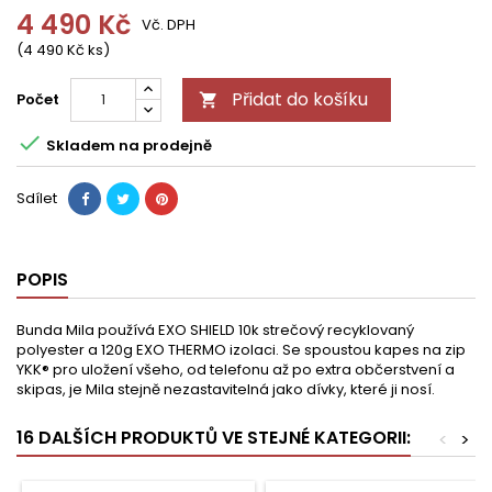
4 490 Kč
Vč. DPH
(4 490 Kč ks)
Přidat do košíku
Počet


Skladem na prodejně
Sdílet
POPIS
Bunda Mila používá EXO SHIELD 10k strečový recyklovaný
polyester a 120g EXO THERMO izolaci. Se spoustou kapes na zip
YKK® pro uložení všeho, od telefonu až po extra občerstvení a
skipas, je Mila stejně nezastavitelná jako dívky, které ji nosí.
16 DALŠÍCH PRODUKTŮ VE STEJNÉ KATEGORII:
<
>