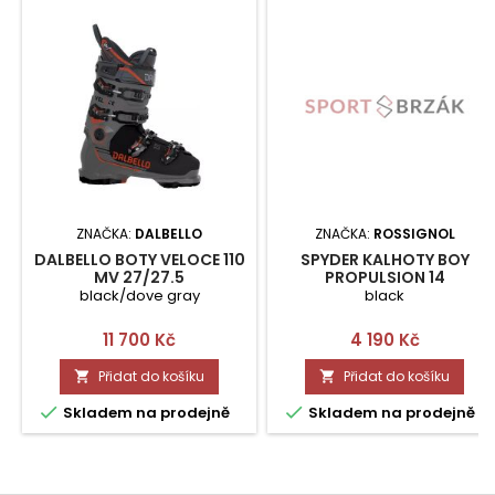
ZNAČKA:
DALBELLO
ZNAČKA:
ROSSIGNOL
DALBELLO BOTY VELOCE 110
SPYDER KALHOTY BOY
MV 27/27.5
PROPULSION 14
black/dove gray
black
Cena
Cena
11 700 Kč
4 190 Kč
Přidat do košíku
Přidat do košíku




Skladem na prodejně
Skladem na prodejně