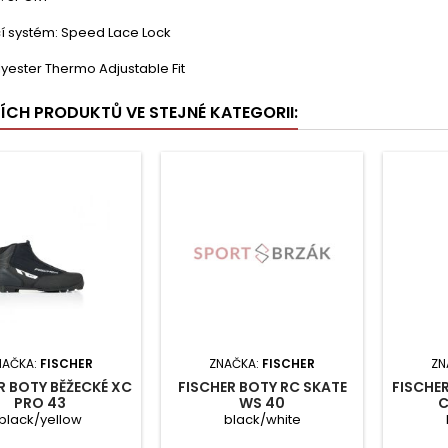
í systém: Speed Lace Lock
lyester Thermo Adjustable Fit
ŠÍCH PRODUKTŮ VE STEJNÉ KATEGORII:
NAČKA:
FISCHER
ZNAČKA:
FISCHER
ZN
R BOTY BĚŽECKÉ XC
FISCHER BOTY RC SKATE
FISCHER
PRO 43
WS 40
C
black/yellow
black/white