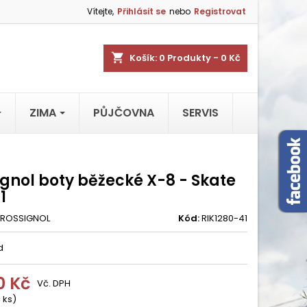
Vítejte,
Přihlásit se
nebo
Registrovat
shopping_cart
Košík:
0
Produkty - 0 Kč
ZIMA
PŮJČOVNA
SERVIS
ignol boty běžecké X-8 - Skate
1
ROSSIGNOL
Kód:
RIK1280-41
d
0 Kč
Vč. DPH
 ks)