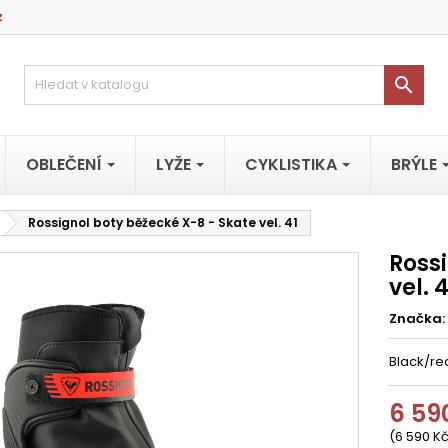
z

OBLEČENÍ
LYŽE
CYKLISTIKA
BRÝLE
Rossignol boty běžecké X-8 - Skate vel. 41
Ross
vel. 4
Značka:
Black/re
6 59
(6 590 Kč