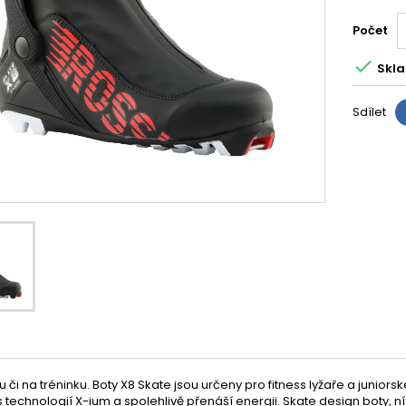
Počet

Skla
Sdílet
u či na tréninku. Boty X8 Skate jsou určeny pro fitness lyžaře a junio
 technologií X-ium a spolehlivě přenáší energii. Skate design boty, n