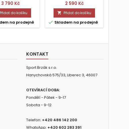
Cena
Cena
3 790 Kč
2 590 Kč
Přidat do košíku
Přidat do košíku




dem na prodejně
Skladem na prodejně
Skla
KONTAKT
Sport Brzák s.r.o.
Hanychovská 575/33, Liberec 3, 46007
OTEVÍRACÍ DOBA:
Pondělí - Pátek - 9-17
Sobota - 9-12
Telefon:
+420 486 142 200
WhatsApp:
+420 602 283 391