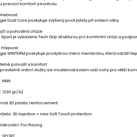
 precizní komfort a kontrolu.
 ohebnost
ie Dual Core poskytuje zvýšený pocit jistoty při snižení váhy.
lyží a pohodlná chůze
Sport je vybavena Tech Grip strukturou pro komfortní chůzi a podpor
hřejivost
gie WINTERM poskytuje prodyšnou mikro membránu, která odráží teplo
telné pohodlí a komfort
ravitelné vnitrní vložky lze modelovat kolem vaší nohy pro větší kom
: NNN
: 1230 gr/42
ernal 3D plastic reinforcement
žeta: 3D Injection + new Soft Touch protection
šněrování: Pvc Racing
: SPORT