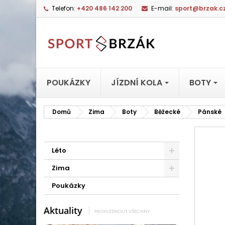
Telefon:
+420 486 142 200
E-mail:
sport@brzak.c
POUKÁZKY
JÍZDNÍ KOLA
BOTY
Domů
Zima
Boty
Běžecké
Pánské
Léto
Zima
Poukázky
Aktuality
PROHLÉDNOUT VŠECHNY