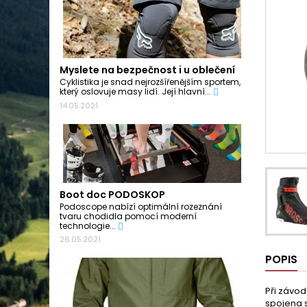
Myslete na bezpečnost i u oblečení
Cyklistika je snad nejrozšířenějším sportem,
který oslovuje masy lidí. Její hlavní...
14.05.2021
Boot doc PODOSKOP
Podoscope nabízí optimální rozeznání
tvaru chodidla pomocí moderní
technologie...
26.05.2021
POPIS
Při závod
spojena s