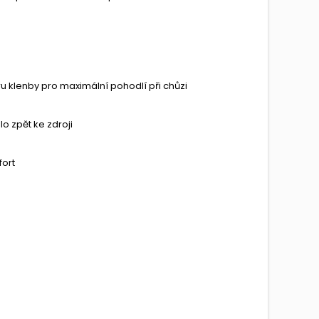
u klenby pro maximální pohodlí při chůzi
 zpět ke zdroji
fort