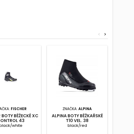
<
>
AČKA:
FISCHER
ZNAČKA:
ALPINA
ZNAČ
 BOTY BĚŽECKÉ XC
ALPINA BOTY BĚŽKAŘSKÉ
ROS
ONTROL 43
T10 VEL. 38
BĚŽECK
black/white
black/red