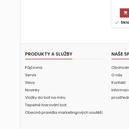


Skl
PRODUKTY A SLUŽBY
NAŠE S
Půjčovna
Obchodn
Servis
O nás
Slevy
Kontakt
Novinky
Informac
Vložky do bot na míru
prostřed
Tepelné tvarování bot
Obecná pravidla marketingových soutěží