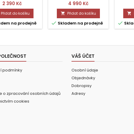
Cena
Cena
2 390 Kč
4 990 Kč
Přidat do košíku
Přidat do košíku




adem na prodejně
Skladem na prodejně
Skla
POLEČNOST
VÁŠ ÚČET
í podmínky
Osobní údaje
Objednávky
Dobropisy
e o zpracování osobních údajů
Adresy
nictvím cookies