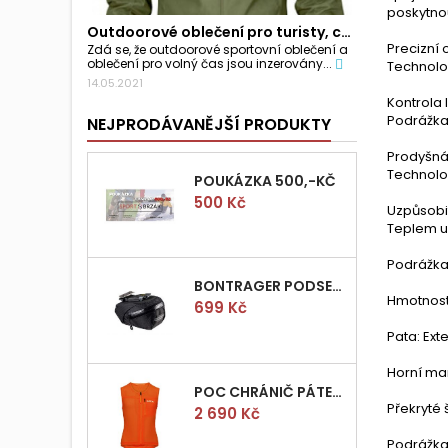
poskytnou
Outdoorové oblečení pro turisty, cyklisty a...
Precizní
Zdá se, že outdoorové sportovní oblečení a
oblečení pro volný čas jsou inzerovány...
Technolog
14.05.2021
Kontrola 
Podrážka 
NEJPRODÁVANĚJŠÍ PRODUKTY
Prodyšná 
Technolo
POUKÁZKA 500,-KČ
Cena
500 Kč
Uzpůsobi
Teplem up
Podrážka
BONTRAGER PODSEDLOVÁ BRAŠNIČKA PRO QUICK S
Hmotnost
Cena
699 Kč
Pata: Ext
Horní man
POC CHRÁNIČ PÁTEŘE POCITO VPD AIR VEST VEL.M
Překryté 
Cena
2 690 Kč
Podrážka