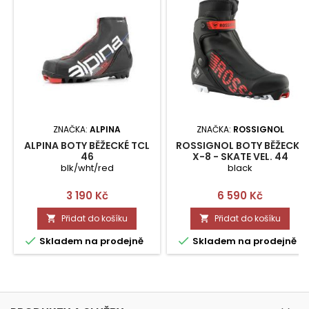
ZNAČKA:
ALPINA
ZNAČKA:
ROSSIGNOL
ALPINA BOTY BĚŽECKÉ TCL
ROSSIGNOL BOTY BĚŽECKÉ
46
X-8 - SKATE VEL. 44
blk/wht/red
black
Cena
Cena
3 190 Kč
6 590 Kč
Přidat do košíku
Přidat do košíku




Skladem na prodejně
Skladem na prodejně