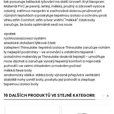
tak posunuje běžecké lyžování na další úroveň. Kryt Neopren:
Materiál PVC je pevný, lehký, měkký, pružný a zároveň vysoce
odolný, zatímco neoprén si zachovává dobrou pružnost při
různých teplotách a poskytuje tepelnou izolaci a ochranu proti
vlhku;střih Comfort: střih a tvar vnitřní "měkké" části boty
zaručuje, že bota optimálně sedí na noze
opatek
rychlozavazovací systém
elastické dotažení lýtkové části
zateplení Thinsulate: tepelná izolace Thinsulate zaručuje nohám
ty nejlepší podmínky - ve srovnání s ostatními tepelně -
izolačními materiály je Thinsulate dvakrát teplejší - umožňuje
noze dýchat a zaručuje vysoký tepelný komfort a naprosté
pohodlí i ve velmi chladném a mokrém počasí
měkká flexe boty
anatomicky stélka: stélka boty výrazně přispívá k vertikální
stabilitě nohy uvnitř boty, poskytu její pohodlí a zlepšuje
tepelnou izolaci boty
16 DALŠÍCH PRODUKTŮ VE STEJNÉ KATEGORII:
<
>