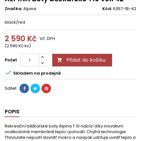
Značka:
Alpina
Kód:
5357-1B-42
black/red
2 590 Kč
Vč. DPH
(2 590 Kč ks)
Přidat do košíku
Počet


Skladem na prodejně
Sdílet
POPIS
Rekreační běžkařské boty Alpina T 10 nabízí díky inovativní
voděodolné membráně teplo i pohodlí. Chytrá technologie
Thinsulate nepustí dovnitř mokro a naopak udržuje uvnitř teplo a