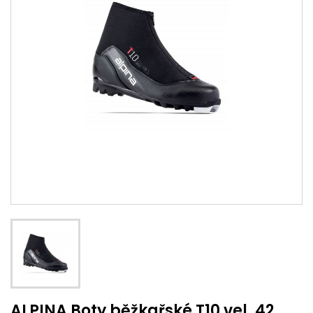
ALPINA Boty běžkařské T10 vel. 42