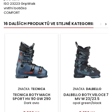
ISO 23223 GripWalk
vnitřní botička
COMFORT
16 DALŠÍCH PRODUKTŮ VE STEJNÉ KATEGORII:
<
>
ZNAČKA:
TECNICA
ZNAČKA:
DALBELLO
TECNICA BOTY MACH
DALBELLO BOTY VELOCE 75
SPORT HV 90 GW 290
MV W 23/23.5
Dark avio
opal green/black