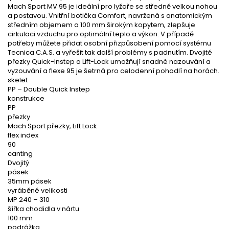
Mach Sport MV 95 je ideální pro lyžaře se středně velkou nohou
a postavou. Vnitřní botička Comfort, navržená s anatomickým
středním objemem a 100 mm širokým kopytem, zlepšuje
cirkulaci vzduchu pro optimální teplo a výkon. V případě
potřeby můžete přidat osobní přizpůsobení pomocí systému
Tecnica C.A.S. a vyřešit tak další problémy s padnutím. Dvojité
přezky Quick-Instep a Lift-Lock umožňují snadné nazouvání a
vyzouvání a flexe 95 je šetrná pro celodenní pohodlí na horách.
skelet
PP – Double Quick Instep
konstrukce
PP
přezky
Mach Sport přezky, Lift Lock
flex index
90
canting
Dvojitý
pásek
35mm pásek
vyráběné velikosti
MP 240 – 310
šířka chodidla v nártu
100 mm
podrážka