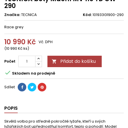
290
Značka:
TECNICA
Kód:
101933G1900-290
Race grey
10 990 Kč
Vč. DPH
(10 990 Kč ks)
Přidat do košíku
Počet


Skladem na prodejně
Sdílet
POPIS
Skvělá volba pro středně pokročilé lyžaře, kteří u svých
lyžařských bot upřednostňují komfort, teplo a pohodlí. Model