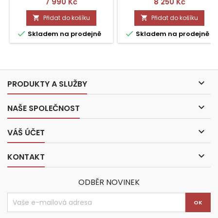
Cena
Cena
7 990 Kč
8 250 Kč
Přidat do košíku
Přidat do košíku




Skladem na prodejně
Skladem na prodejně

PRODUKTY A SLUŽBY

NAŠE SPOLEČNOST

VÁŠ ÚČET

KONTAKT
ODBĚR NOVINEK