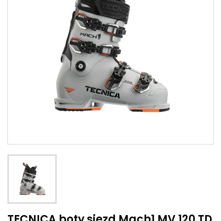
TECNICA boty sjezd Mach1 MV 120 TD