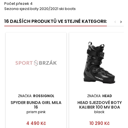
Počet přezek 4
Sezona sjezd.boty 2020/2021 ski boots
16 DALŠÍCH PRODUKTŮ VE STEJNÉ KATEGORII:
<
>
ZNAČKA:
ROSSIGNOL
ZNAČKA:
HEAD
SPYDER BUNDA GIRL MILA
HEAD SJEZDOVÉ BOTY
16
KALIBER 100 MV BOA
27/27.5
prism pink
black
Cena
Cena
4 490 Kč
10 290 Kč