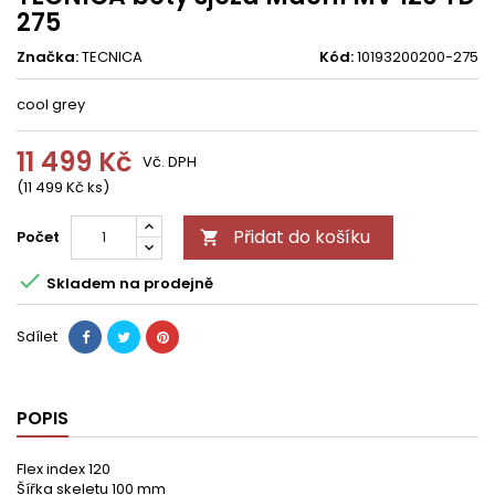
275
Značka:
TECNICA
Kód:
10193200200-275
cool grey
11 499 Kč
Vč. DPH
(11 499 Kč ks)
Přidat do košíku
Počet


Skladem na prodejně
Sdílet
POPIS
Flex index 120
Šířka skeletu 100 mm