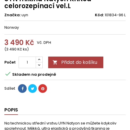
celorozepínací vel.L
Značka:
uyn
Kód:
101834-96 L
Norway
3 490 Kč
Vč. DPH
(3 490 Kč ks)
Přidat do košíku
Počet


Skladem na prodejně
Sdílet
POPIS
Na technickou střední vrstvu UYN Natyon se můžete kdykoliv
spolehnout. Měkká, ultra elastická a prodyšná tkanina je