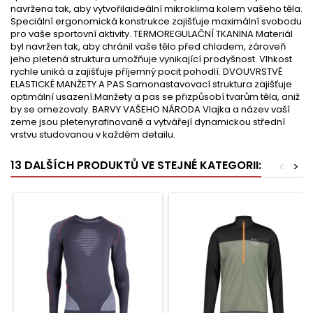
navržena tak, aby vytvořilaideální mikroklima kolem vašeho těla.
Speciální ergonomická konstrukce zajišťuje maximální svobodu
pro vaše sportovní aktivity. TERMOREGULAČNÍ TKANINA Materiál
byl navržen tak, aby chránil vaše tělo před chladem, zároveň
jeho pletená struktura umožňuje vynikající prodyšnost. Vlhkost
rychle uniká a zajišťuje příjemný pocit pohodlí. DVOUVRSTVÉ
ELASTICKÉ MANŽETY A PAS Samonastavovací struktura zajišťuje
optimální usazení.Manžety a pas se přizpůsobí tvarům těla, aniž
by se omezovaly. BARVY VAŠEHO NÁRODA Vlajka a název vaší
zeme jsou pletenyrafinovaně a vytvářejí dynamickou střední
vrstvu studovanou v každém detailu.
13 DALŠÍCH PRODUKTŮ VE STEJNÉ KATEGORII:
<
>