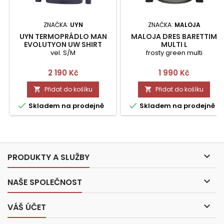
ZNAČKA:
UYN
ZNAČKA:
MALOJA
UYN TERMOPRÁDLO MAN
MALOJA DRES BARETTIM
EVOLUTYON UW SHIRT
MULTI L
VEL.S/M
vel. S/M
frosty green multi
Cena
Cena
2 190 Kč
1 990 Kč
Přidat do košíku
Přidat do košíku




Skladem na prodejně
Skladem na prodejně

PRODUKTY A SLUŽBY

NAŠE SPOLEČNOST

VÁŠ ÚČET