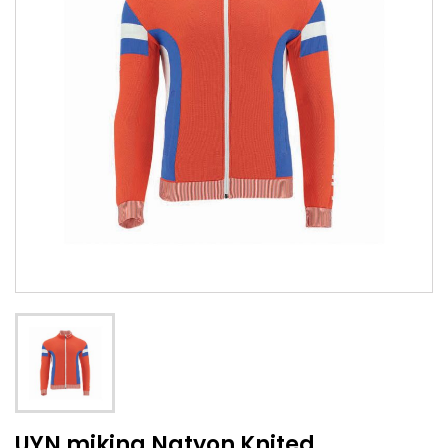
UYN mikina Natyon Knited