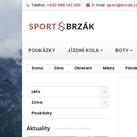
Telefon:
+420 486 142 200
E-mail:
sport@brzak.c
POUKÁZKY
JÍZDNÍ KOLA
BOTY
Domů
Zima
Oblečení
Mikiny
Páns
Léto
Zima
Poukázky
Aktuality
PROHLÉDNOUT VŠECHNY