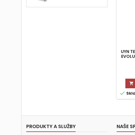
UYN T
EVOLU


Skl
PRODUKTY A SLUŽBY
NAŠE S