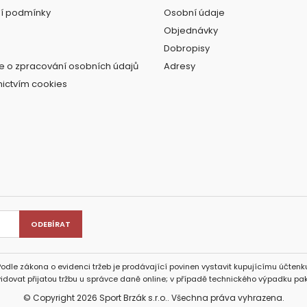
í podmínky
Osobní údaje
Objednávky
Dobropisy
e o zpracování osobních údajů
Adresy
nictvím cookies
Podle zákona o evidenci tržeb je prodávající povinen vystavit kupujícímu účtenku
idovat přijatou tržbu u správce daně online; v případě technického výpadku pak
© Copyright 2026 Sport Brzák s.r.o.. Všechna práva vyhrazena.