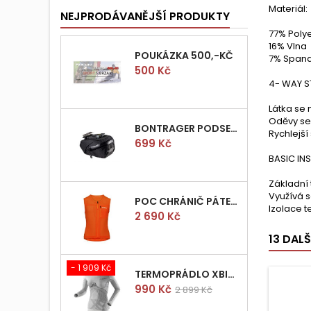
Materiál:
NEJPRODÁVANĚJŠÍ PRODUKTY
77% Poly
16% Vlna
POUKÁZKA 500,-KČ
7% Span
Cena
500 Kč
4- WAY 
Látka se 
Oděvy se
BONTRAGER PODSEDLOVÁ BRAŠNIČKA PRO QUICK S
Rychlejší
Cena
699 Kč
BASIC IN
Základní
Využívá se
POC CHRÁNIČ PÁTEŘE POCITO VPD AIR VEST VEL.M
Izolace te
Cena
2 690 Kč
13 DAL
- 1 909 Kč
TERMOPRÁDLO XBIONIC RADIACTOR WOMAN SHIRT LONGS L/XL
Cena
Běžná
990 Kč
2 899 Kč
cena