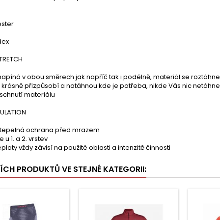
ester
dex
STRETCH
napíná v obou směrech jak napříč tak i podélně, materiál se roztáhne
 krásně přizpůsobí a natáhnou kde je potřeba, nikde Vás nic netáhne
 schnutí materiálu
SULATION
 tepelná ochrana před mrazem
 u 1. a 2. vrstev
ploty vždy závisí na použité oblasti a intenzitě činnosti
ŠÍCH PRODUKTŮ VE STEJNÉ KATEGORII: