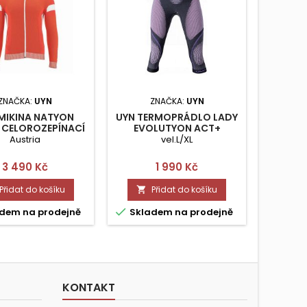
ZNAČKA:
UYN
ZNAČKA:
UYN
MIKINA NATYON
UYN TERMOPRÁDLO LADY
UYN TE
 CELOROZEPÍNACÍ
EVOLUTYON ACT+
AMBIT
VEL.M
PANTS3/4 VEL.L/XL
Austria
vel.L/XL
(POLYA
POLYE
Cena
Cena
3 490 Kč
1 990 Kč
Přidat do košíku
Přidat do košíku




dem na prodejně
Skladem na prodejně
Skla
KONTAKT