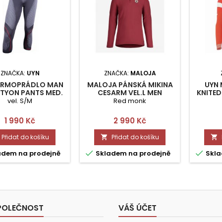
ZNAČKA:
UYN
ZNAČKA:
MALOJA
ERMOPRÁDLO MAN
MALOJA PÁNSKÁ MIKINA
UYN 
TYON PANTS MED.
CESARM VEL.L MEN
KNITED
VEL.S/M
ACTIVEWEAR
vel. S/M
Red monk
Cena
Cena
1 990 Kč
2 990 Kč
Přidat do košíku
Přidat do košíku




adem na prodejně
Skladem na prodejně
Skla
POLEČNOST
VÁŠ ÚČET