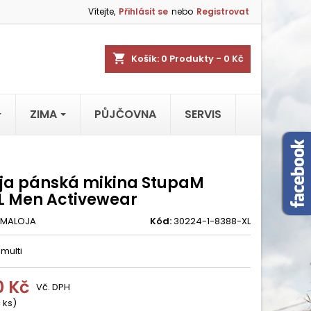
Vítejte,
Přihlásit se
nebo
Registrovat
shopping_cart
Košík:
0
Produkty - 0 Kč
ZIMA
PŮJČOVNA
SERVIS
ja pánská mikina StupaM
XL Men Activewear
MALOJA
Kód:
30224-1-8388-XL
 multi
0 Kč
Vč. DPH
 ks)