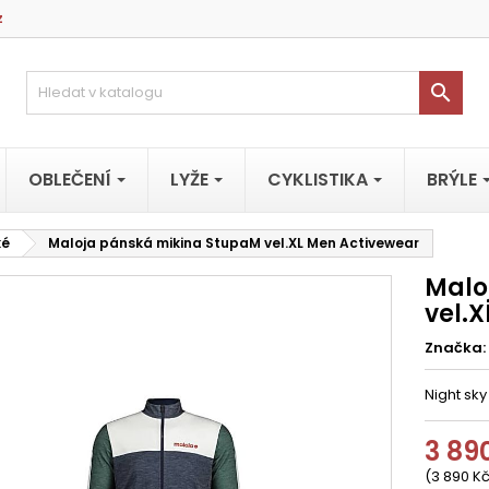
z

OBLEČENÍ
LYŽE
CYKLISTIKA
BRÝLE
ké
Maloja pánská mikina StupaM vel.XL Men Activewear
Malo
vel.
Značka:
Night sky
3 89
(3 890 Kč