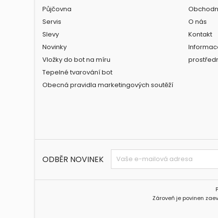
Půjčovna
Obchodn
Servis
O nás
Slevy
Kontakt
Novinky
Informac
Vložky do bot na míru
prostřed
Tepelné tvarování bot
Obecná pravidla marketingových soutěží
ODBĚR NOVINEK
Zároveň je povinen zaev