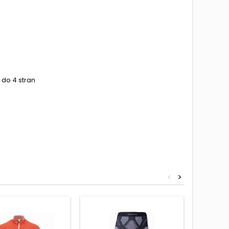
 do 4 stran
<
>