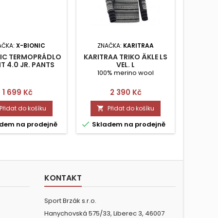
AČKA:
X-BIONIC
ZNAČKA:
KARITRAA
NIC TERMOPRÁDLO
KARITRAA TRIKO ÄKLE LS
UYN TE
T 4.0 JR. PANTS
VEL. L
AMBI
VEL.8/9
SH
100% merino wool
Cena
Cena
1 699 Kč
2 390 Kč
Přidat do košíku
Přidat do košíku




dem na prodejně
Skladem na prodejně
Skla
KONTAKT
Sport Brzák s.r.o.
Hanychovská 575/33, Liberec 3, 46007