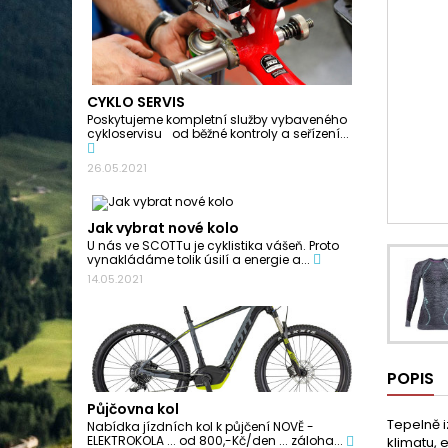
CYKLO SERVIS
Poskytujeme kompletní služby vybaveného
cykloservisu od běžné kontroly a seřízení...
26.05.2021
Jak vybrat nové kolo
U nás ve SCOTTu je cyklistika vášeň. Proto
vynakládáme tolik úsilí a energie a...
14.05.2021
POPIS
Půjčovna kol
Tepelně i
Nabídka jízdních kol k půjčení NOVĚ -
ELEKTROKOLA ... od 800,-Kč/den ... záloha...
klimatu, 