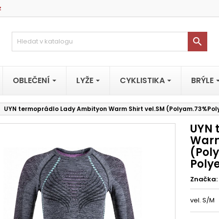
z

OBLEČENÍ
LYŽE
CYKLISTIKA
BRÝLE
UYN termoprádlo Lady Ambityon Warm Shirt vel.SM (Polyam.73%Pol
UYN 
Warm
(Pol
Polye
Značka:
vel. S/M