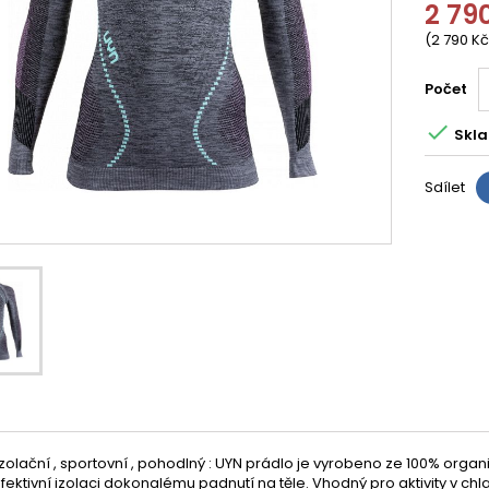
2 79
(2 790 Kč
Počet

Skla
Sdílet
zolační , sportovní , pohodlný : UYN prádlo je vyrobeno ze 100% organ
efektivní izolaci dokonalému padnutí na těle. Vhodný pro aktivity v c