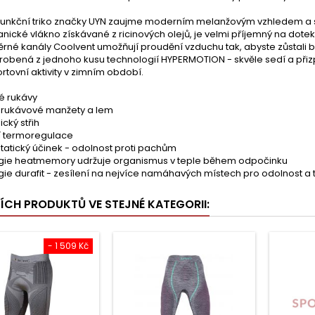
unkční triko značky UYN zaujme moderním melanžovým vzhledem a sk
nické vlákno získávané z ricinových olejů, je velmi příjemný na dotek
rné kanály Coolvent umožňují proudění vzduchu tak, abyste zůstali 
vyrobená z jednoho kusu technologií HYPERMOTION - skvěle sedí a př
rtovní aktivity v zimním období.
é rukávy
é rukávové manžety a lem
cký střih
í termoregulace
tatický účinek - odolnost proti pachům
gie heatmemory udržuje organismus v teple během odpočinku
ie durafit - zesílení na nejvíce namáhavých místech pro odolnost a 
ŠÍCH PRODUKTŮ VE STEJNÉ KATEGORII:
- 1 509 Kč