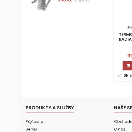
2 899 Kč
cena
ZN
TERMO
RADIA
C
9


Skl
PRODUKTY A SLUŽBY
NAŠE S
Půjčovna
Obchodn
Servis
O nás