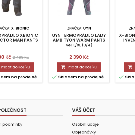
AČKA:
X-BIONIC
ZNAČKA:
UYN
ZN
PRÁDLO XBIONIC
UYN TERMOPRÁDLO LADY
X-BIO
CTOR MAN PANTS
AMBITYON WARM PANTS
INVEN
3/4 S/M
V.L/XL
vel. L/XL (3/4)
ena
Běžná
Cena
90 Kč
2 390 Kč
2 499 Kč
cena
Přidat do košíku
Přidat do košíku




adem na prodejně
Skladem na prodejně
Skla
POLEČNOST
VÁŠ ÚČET
í podmínky
Osobní údaje
Objednávky