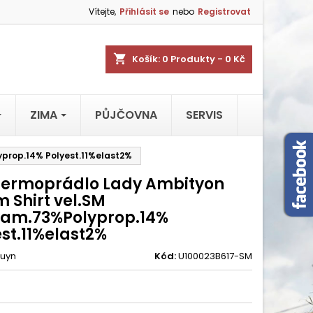
Vítejte,
Přihlásit se
nebo
Registrovat
shopping_cart
Košík:
0
Produkty - 0 Kč
ZIMA
PŮJČOVNA
SERVIS
yprop.14% Polyest.11%elast2%
termoprádlo Lady Ambityon
 Shirt vel.SM
yam.73%Polyprop.14%
st.11%elast2%
uyn
Kód:
U100023B617-SM