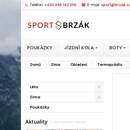
Telefon:
+420 486 142 200
E-mail:
sport@brzak.c
POUKÁZKY
JÍZDNÍ KOLA
BOTY
Domů
Zima
Oblečení
Termoprádlo
Léto
Zima
Poukázky
Aktuality
PROHLÉDNOUT VŠECHNY