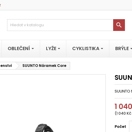
z

OBLEČENÍ
LYŽE
CYKLISTIKA
BRÝLE
šenství
SUUNTO Náramek Core
SUUN
SUUNTO N
1 04
(1 040 Kč
Počet