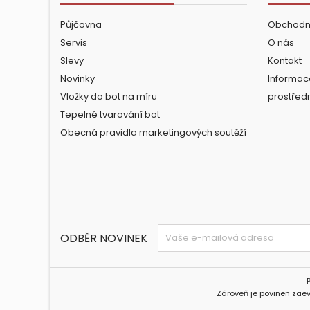
Půjčovna
Obchodn
Servis
O nás
Slevy
Kontakt
Novinky
Informac
Vložky do bot na míru
prostřed
Tepelné tvarování bot
Obecná pravidla marketingových soutěží
ODBĚR NOVINEK
Zároveň je povinen zaev