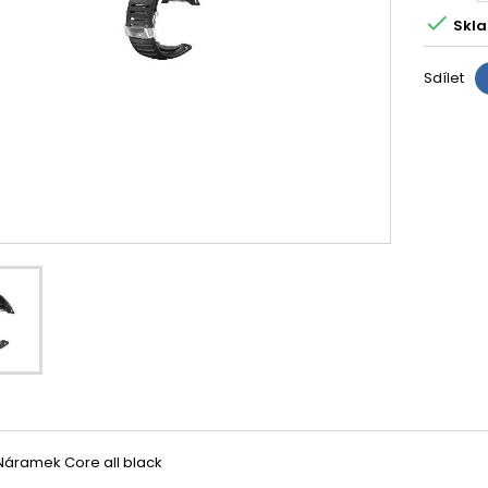

Skla
Sdílet
áramek Core all black