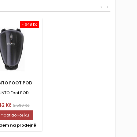
<
>
- 648 Kč
NTO FOOT POD
UNTO Foot POD
na
Běžná
42 Kč
2 590 Kč
cena
Přidat do košíku
dem na prodejně