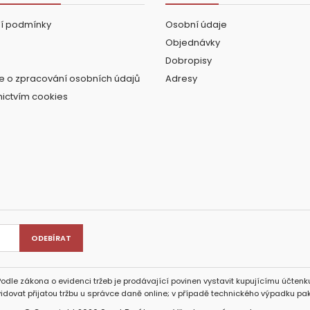
í podmínky
Osobní údaje
Objednávky
Dobropisy
e o zpracování osobních údajů
Adresy
nictvím cookies
Podle zákona o evidenci tržeb je prodávající povinen vystavit kupujícímu účtenku
idovat přijatou tržbu u správce daně online; v případě technického výpadku pak