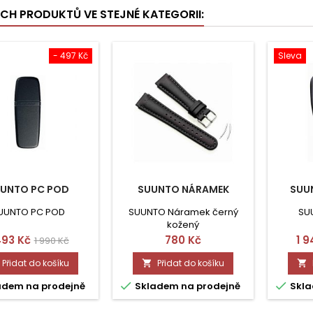
ÍCH PRODUKTŮ VE STEJNÉ KATEGORII:
- 497 Kč
Sleva
UNTO PC POD
SUUNTO NÁRAMEK
SUU
UUNTO PC POD
SUUNTO Náramek černý
SU
kožený
ena
Běžná
Cena
Ce
493 Kč
780 Kč
1 9
1 990 Kč
cena
Přidat do košíku
Přidat do košíku




adem na prodejně
Skladem na prodejně
Skla