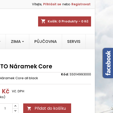
Vítejte,
Přihlásit se
nebo
Registrovat
shopping_cart
Košík:
0
Produkty - 0 Kč
ZIMA
PŮJČOVNA
SERVIS
TO Náramek Core
Kód:
SS014993000
áramek Core all black
0 Kč
Vč. DPH
 ks)
Přidat do košíku
