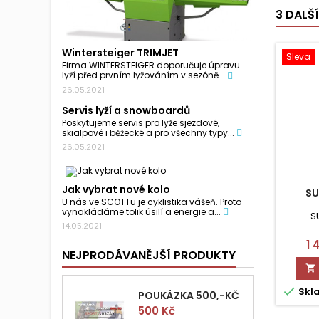
3 DALŠ
Wintersteiger TRIMJET
Sleva
Firma WINTERSTEIGER doporučuje úpravu
lyží před prvním lyžováním v sezóně...
26.05.2021
Servis lyží a snowboardů
Poskytujeme servis pro lyže sjezdové,
skialpové i běžecké a pro všechny typy...
26.05.2021
Jak vybrat nové kolo
SU
U nás ve SCOTTu je cyklistika vášeň. Proto
vynakládáme tolik úsilí a energie a...
S
14.05.2021
C
1 
NEJPRODÁVANĚJŠÍ PRODUKTY


Skl
POUKÁZKA 500,-KČ
Cena
500 Kč