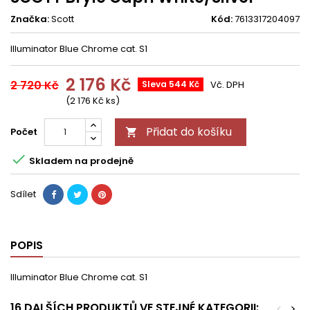
Značka:
Scott
Kód:
7613317204097
Illuminator Blue Chrome cat. S1
2 176 Kč
2 720 Kč
Sleva 544 Kč
Vč. DPH
(2 176 Kč ks)
Přidat do košíku
Počet


Skladem na prodejně
Sdílet
POPIS
Illuminator Blue Chrome cat. S1
16 DALŠÍCH PRODUKTŮ VE STEJNÉ KATEGORII:
<
>