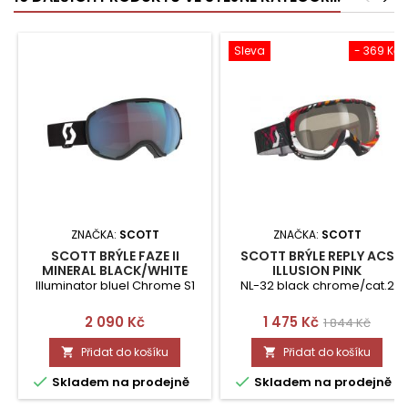
Sleva
- 369 Kč
ZNAČKA:
SCOTT
ZNAČKA:
SCOTT
SCOTT BRÝLE FAZE II
SCOTT BRÝLE REPLY ACS
MINERAL BLACK/WHITE
ILLUSION PINK
Illuminator bluel Chrome S1
NL-32 black chrome/cat.2
Cena
Cena
Běžná
2 090 Kč
1 475 Kč
1 844 Kč
cena
Přidat do košíku
Přidat do košíku




Skladem na prodejně
Skladem na prodejně